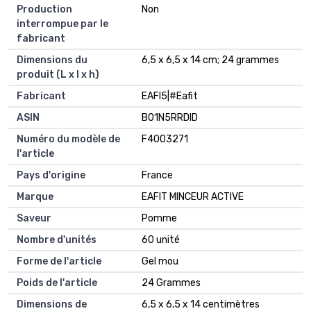
Production
Non
interrompue par le
fabricant
Dimensions du
6,5 x 6,5 x 14 cm; 24 grammes
produit (L x l x h)
Fabricant
EAFI5|#Eafit
ASIN
B01N5RRDID
Numéro du modèle de
F4003271
l'article
Pays d'origine
France
Marque
EAFIT MINCEUR ACTIVE
Saveur
Pomme
Nombre d'unités
60 unité
Forme de l'article
Gel mou
Poids de l'article
24 Grammes
Dimensions de
6,5 x 6,5 x 14 centimètres