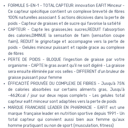
FORMULE 5-EN-1 - TOTAL CAPTEUR: innovation EAFIT Minceur -
Ce capteur spécifique contient un complexe breveté de fibres
100% naturelles associant 5 actions décisives dans la perte de
poids - Capteur de graisses et de sucre qui favorise la satiété
CAPTEUR - Capte les graisses,les sucres,REDUIT l'absorption
des calories,DIMINUE la sensation de faim (sensation coupe
faim), REDUIT le grignotage et accompagne vers la perte de
poids - Gelules minceur puissant et rapide grace au complexe
de fibres
PERTE DE POIDS - BLOQUE l’ingestion de graisse par votre
organisme - CAPTE le gras avant qu’il ne soit digéré - La graisse
sera ensuite éliminée par vos selles - DIFFERENT d'un bruleur de
graisse puissant pour femme
ÉFFICACITÉ PROUVÉE DU COMPLEXE DE FIBRES - Jusqu’à 75%
de calories absorbées sur certains aliments gras, Jusqu'à
-462Kcal / jour sur deux repas complets - Les gelules total
capteur eafit minceur sont adaptées vers la perte de poids
MARQUE FRANCAISE LEADER EN PHARMACIE - EAFIT est une
marque française leader en nutrition sportive depuis 1991 - Un
total capteur qui convient aussi bien aux femme qu'aux
homme pratiquant ou non de sport (musculation, fitness)