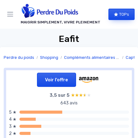
Panneau de gestion des cookies
TOPs
MAIGRIR SIMPLEMENT, VIVRE PLEINEMENT
Eafit
Perdre du poids
Shopping
Compléments alimentaires minceur
Capteu
Voir l'offre
3,5 sur 5
★★★★★
★★★★★
643 avis
5 ★
4 ★
3 ★
2 ★