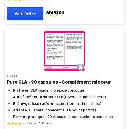
Voir l'offre
EAFIT
Pure CLA - 90 capsules - Complément minceur
＋
Riche en CLA
(acide linoléique conjugué)
＋
Aide à affiner la silhouette
(revendication minceur)
＋
Brûle-graisse raffermissant
(formulation ciblée)
＋
Adapté au sport
(commercialisé pour sportifs)
＋
Format pratique
: 90 capsules pour plusieurs semaines
★★★★★
★★★★★
4/5
—
484 avis