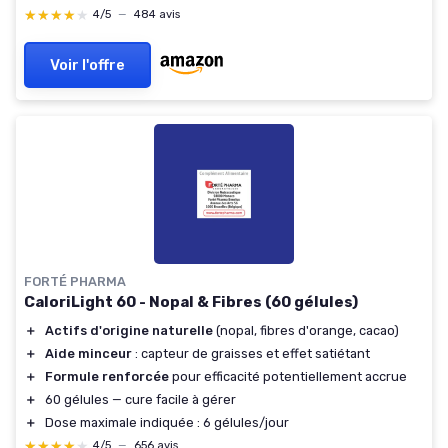
★★★★★
★★★★★
4/5
—
484 avis
Voir l'offre
FORTÉ PHARMA
CaloriLight 60 - Nopal & Fibres (60 gélules)
＋
Actifs d'origine naturelle
(nopal, fibres d'orange, cacao)
＋
Aide minceur
: capteur de graisses et effet satiétant
＋
Formule renforcée
pour efficacité potentiellement accrue
＋
60 gélules — cure facile à gérer
＋
Dose maximale indiquée : 6 gélules/jour
★★★★★
★★★★★
4/5
—
656 avis