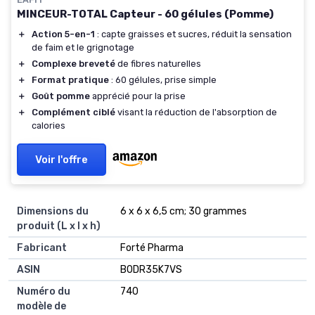
MINCEUR-TOTAL Capteur - 60 gélules (Pomme)
＋
Action 5-en-1
: capte graisses et sucres, réduit la sensation
de faim et le grignotage
＋
Complexe breveté
de fibres naturelles
＋
Format pratique
: 60 gélules, prise simple
＋
Goût pomme
apprécié pour la prise
＋
Complément ciblé
visant la réduction de l'absorption de
calories
Voir l'offre
Dimensions du
6 x 6 x 6,5 cm; 30 grammes
produit (L x l x h)
Fabricant
Forté Pharma
ASIN
B0DR35K7VS
Numéro du
740
modèle de