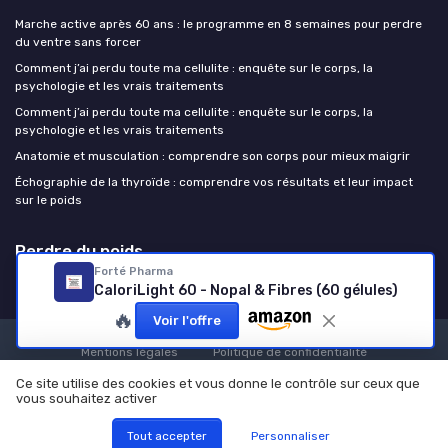
Marche active après 60 ans : le programme en 8 semaines pour perdre
du ventre sans forcer
Comment j’ai perdu toute ma cellulite : enquête sur le corps, la
psychologie et les vrais traitements
Comment j’ai perdu toute ma cellulite : enquête sur le corps, la
psychologie et les vrais traitements
Anatomie et musculation : comprendre son corps pour mieux maigrir
Échographie de la thyroïde : comprendre vos résultats et leur impact
sur le poids
Perdre du poids
Forté Pharma
CaloriLight 60 - Nopal & Fibres (60 gélules)
🔥
Voir l'offre
Mentions légales
Politique de confidentialité
© Perdre du poids 2026
Ce site utilise des cookies et vous donne le contrôle sur ceux que
vous souhaitez activer
Tout accepter
Personnaliser