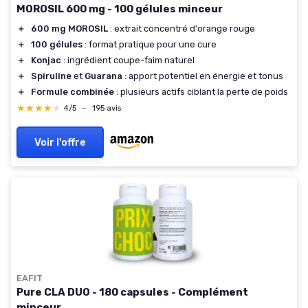
MOROSIL 600 mg - 100 gélules minceur
＋
600 mg MOROSIL
: extrait concentré d'orange rouge
＋
100 gélules
: format pratique pour une cure
＋
Konjac
: ingrédient coupe-faim naturel
＋
Spiruline
et
Guarana
: apport potentiel en énergie et tonus
＋
Formule combinée
: plusieurs actifs ciblant la perte de poids
★★★★★
★★★★★
4/5
—
195 avis
Voir l'offre
EAFIT
Pure CLA DUO - 180 capsules - Complément
minceur