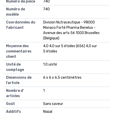
Numéro de pièce
740
Numéro de
740
modèle
Coordonnées du
Division Nutraceutique - 98000
fabricant
Monaco Forté Pharma Benelux -
Avenue des arts 56 1000 Bruxelles
(Belgique)
Moyenne des
4,0 4,0 sur 5 étoiles (656) 4,0 sur
commentaires
5 étoiles
client
Unité de
1.0 unité
comptage
Dimensions de
6 x 6 x 6,5 centimètres
l’article
Nombre d'
1
articles
Goût
Sans saveur
Additifs
Nopal