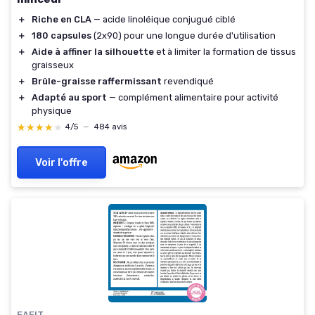
＋
Riche en CLA
— acide linoléique conjugué ciblé
＋
180 capsules
(2x90) pour une longue durée d'utilisation
＋
Aide à affiner la silhouette
et à limiter la formation de tissus
graisseux
＋
Brûle-graisse raffermissant
revendiqué
＋
Adapté au sport
— complément alimentaire pour activité
physique
★★★★★
★★★★★
4/5
—
484 avis
Voir l'offre
EAFIT