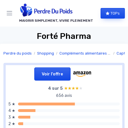
Panneau de gestion des cookies
TOPs
MAIGRIR SIMPLEMENT, VIVRE PLEINEMENT
Forté Pharma
Perdre du poids
Shopping
Compléments alimentaires minceur
Capteu
Voir l'offre
4 sur 5
★★★★★
★★★★★
656 avis
5 ★
4 ★
3 ★
2 ★