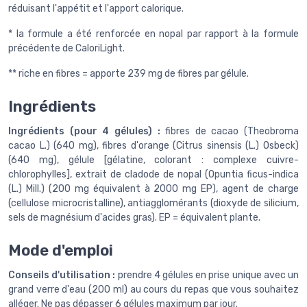
réduisant l'appétit et l'apport calorique.
* la formule a été renforcée en nopal par rapport à la formule
précédente de CaloriLight.
** riche en fibres = apporte 239 mg de fibres par gélule.
Ingrédients
Ingrédients (pour 4 gélules) :
fibres de cacao (Theobroma
cacao L.) (640 mg), fibres d'orange (Citrus sinensis (L.) Osbeck)
(640 mg), gélule [gélatine, colorant : complexe cuivre-
chlorophylles], extrait de cladode de nopal (Opuntia ficus-indica
(L.) Mill.) (200 mg équivalent à 2000 mg EP), agent de charge
(cellulose microcristalline), antiagglomérants (dioxyde de silicium,
sels de magnésium d'acides gras). EP = équivalent plante.
Mode d'emploi
Conseils d'utilisation :
prendre 4 gélules en prise unique avec un
grand verre d'eau (200 ml) au cours du repas que vous souhaitez
alléger. Ne pas dépasser 6 gélules maximum par jour.