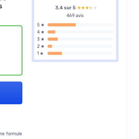
s
3,4 sur 5
★★★★★
★★★★★
469 avis
5 ★
4 ★
3 ★
2 ★
1 ★
une formule