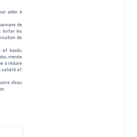
ur aider à
mannane de
 éviter les
ensation de
 et basilic
cebo, menée
e à réduire
e satiété et
verre d’eau
er.