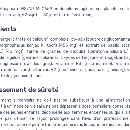
 Ninapharm WS/NP 16-0659 en double aveugle versus placebo sur l
ts lipo-app, 62 sujets - 30 jours (auto-évaluation).
ients
harge (citrate de calcium), complexe lipo-app [poudre de glucomanna
orphophallus konjac K. Koch) (455 mg) et extrait de basilic sa
L.) (45 mg)], farine de graines de caroube (Ceratonia siliqua L.
e la gélule (gélatine, colorants : oxydes de fer jaune et rouge), ant
magnésium d’acides gras), vitamine B3 (nicotinamide), vitam
te de calcium), vitamine B2 (riboflavine 5’-phosphate (sodium)), 
te de pyridoxine). sans.
ssement de sûreté
ment alimentaire ne doit pas se substituer à une alimentation
et à un mode de vie sain. ne pas dépasser la dose journalière conseillée
ée des jeunes enfants. déconseillé aux femmes enceintes ou qui allai
e pas utiliser de façon prolongée sans l’avis d’un professionne
ement durable ne peut être obtenu que dans le cadre de mesures dié