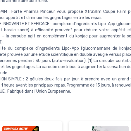
ène alimentaire contrôlée.
AIM : Forte Pharma Minceur vous propose XtraSlim Coupe Faim po
leur appétit et diminuer les grignotages entre les repas.
 INNOVANTE ET EFFICACE : complexe d’ingrédients Lipo-App (gluco
t basilic sacré) à efficacité prouvée* pour réduire votre appétit et
es – la caroube agit en complément du konjac pour augmenter la s
).
acité du complexe d’ingrédients Lipo-App (glucomannane de konjac
 été prouvée par une étude scientifique en double aveugle versus pla
ersonnes pendant 30 jours (auto-évaluation). (1) La caroube contribu
t et les grignotages. La caroube contribue à augmenter la sensation d
tude.
ION SIMPLE : 2 gélules deux fois par jour, à prendre avec un grand 
 1 heure avant les principaux repas. Programme de 15 jours, à renouvel
UE : Fabriqué dans l'Union Européenne.