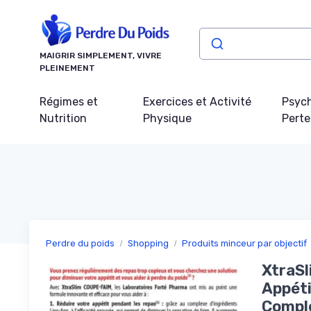
Panneau de gestion des cookies
MAIGRIR SIMPLEMENT, VIVRE
PLEINEMENT
Régimes et
Exercices et Activité
Psych
Nutrition
Physique
Perte
Perdre du poids
Shopping
Produits minceur par objectif
XtraSl
Appéti
Comple