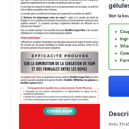
gélule
Voir la bo
＋
Cou
＋
Ingr
＋
Vita
＋
Comp
＋
Form
Descri
Avec XtraS