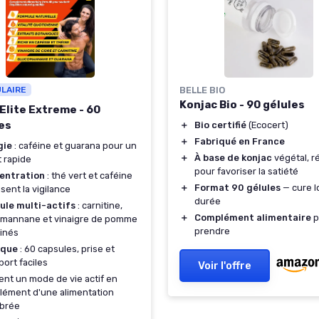
ULAIRE
BELLE BIO
Konjac Bio - 90 gélules
 Elite Extreme - 60
es
＋
Bio certifié
(Ecocert)
＋
Fabriqué en France
gie
: caféine et guarana pour un
＋
À base de konjac
végétal, r
 rapide
pour favoriser la satiété
entration
: thé vert et caféine
＋
Format 90 gélules
— cure 
isent la vigilance
durée
ule multi-actifs
: carnitine,
＋
Complément alimentaire
p
omannane et vinaigre de pomme
prendre
inés
ique
: 60 capsules, prise et
port faciles
Voir l'offre
ent un mode de vie actif en
ément d'une alimentation
ibrée