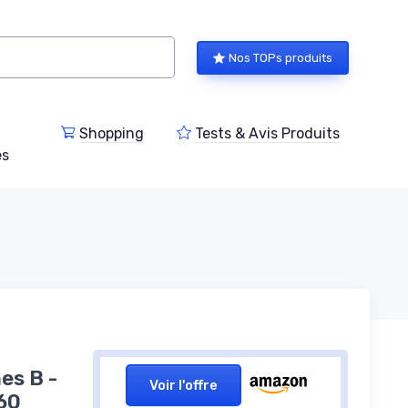
Nos TOPs produits
Shopping
Tests & Avis Produits
es
es B -
Voir l'offre
 60