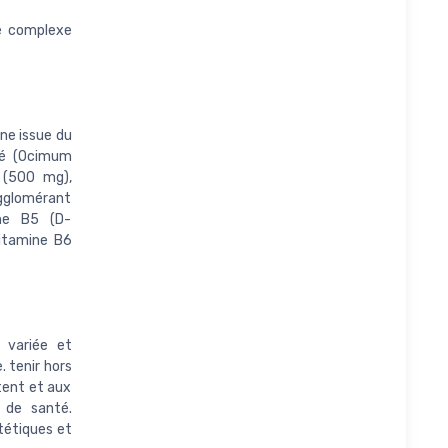
e complexe
ne issue du
cré (Ocimum
) (500 mg),
iagglomérant
ine B5 (D-
vitamine B6
 variée et
. tenir hors
tent et aux
l de santé.
tétiques et