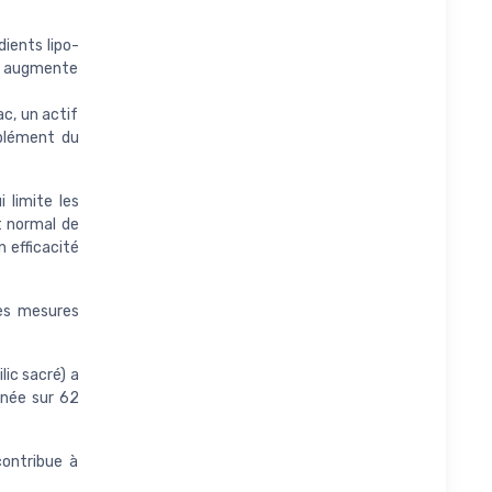
ients lipo-
il augmente
c, un actif
mplément du
 limite les
t normal de
 efficacité
des mesures
lic sacré) a
enée sur 62
contribue à