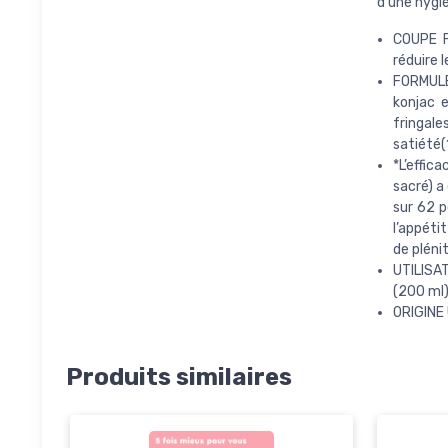
d’une hygi
COUPE F
réduire 
FORMULE
konjac e
fringal
satiété(1
*L’effic
sacré) a
sur 62 p
l’appéti
de pléni
UTILISAT
(200 ml)
ORIGINE 
Produits similaires