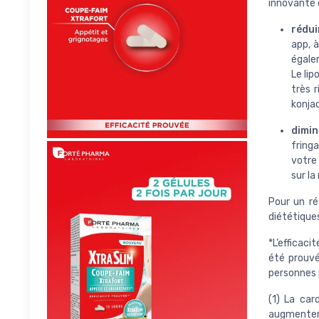
innovante e
rédui
app, à
égalem
Le li
très 
konjac
dimin
fring
votre
sur la
Pour un ré
diététiques
*L’efficaci
été prouvé
personnes 
(1) La car
augmenter 