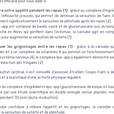
t efficace pour vous aider à :
re votre appétit pendant les repas (1)
: grâce au complexe d’ingréd
 l’efficacité prouvée, qui permet de diminuer la sensation de faim. 
ent significativement la sensation de plénitude après les repas (2).
po-app est composé de basilic sacré et de glucomannane issu du konja
riche en fibres qui gonflent dans l’estomac. la caroube agit en co
 pour augmenter la sensation de satiété (1).
uer les grignotages entre les repas (1)
: grâce à la caroube qui
ales et à un complexe de vitamines B qui permet un fonctionnemen
 système nerveux (4). le complexe lipo-app a également démontré son
 réduction des fringales (2).
sultat optimal, il est conseillé d’associer XtraSlim Coupe-Faim à 
 et à la pratique d’une activité physique régulière.
té du complexe d’ingrédients lipo-app (glucomannane de konjac et basi
e par une étude scientifique en double aveugle versus placebo, m
pendant 30 jours (auto-évaluation).
oube contribue à réduire l’appétit et les grignotages. la caroube 
la sensation de satiété et de plénitude.