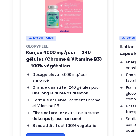
🔥 POPULAIRE
🔥 POP
GLORYFEEL
Italian
Konjac 4000 mg/jour — 240
capsul
gélules (Chrome & Vitamine B3)
＋
Éner
— 100% végétalien
boost
＋
Dosage élevé
: 4000 mg/jour
＋
Conc
annoncé
favor
＋
Grande quantité
: 240 gélules pour
＋
Form
une longue durée d'utilisation
gluc
comb
＋
Formule enrichie
: contient Chrome
et Vitamine B3
＋
Prat
trans
＋
Fibre naturelle
: extrait de la racine
de konjac (glucomannane)
＋
Souti
compl
＋
Sans additifs
et
100% végétalien
équil