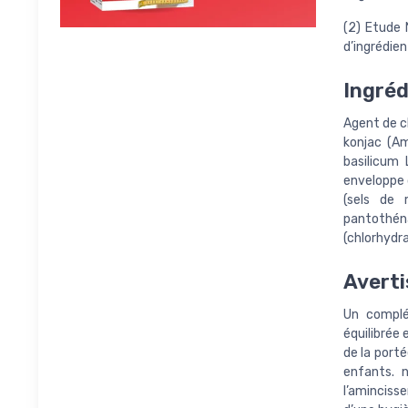
(2) Etude
d’ingrédien
Ingréd
Agent de c
konjac (Am
basilicum 
enveloppe d
(sels de 
pantothéna
(chlorhydra
Averti
Un complé
équilibrée 
de la port
enfants. n
l’aminciss