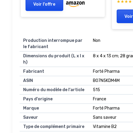
★★★★
★★★★
Voir l'offre
Voir
Production interrompue par
Non
le fabricant
Dimensions du produit (L x l x
8 x 4 x 13 cm; 28 g
h)
Fabricant
Forté Pharma
ASIN
B07N5KDM4M
Numéro du modèle de l'article
515
Pays d'origine
France
Marque
Forté Pharma
Saveur
Sans saveur
Type de complément primaire
Vitamine B2