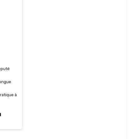
éputé
longue
ratique à