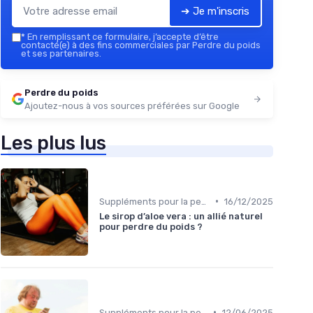
➔ Je m'inscris
*
En remplissant ce formulaire, j’accepte d’être
contacté(e) à des fins commerciales par Perdre du poids
et ses partenaires.
Perdre du poids
Ajoutez-nous à vos sources préférées sur Google
Les plus lus
•
Suppléments pour la perte de poids
16/12/2025
Le sirop d’aloe vera : un allié naturel
pour perdre du poids ?
•
Suppléments pour la perte de poids
12/06/2025