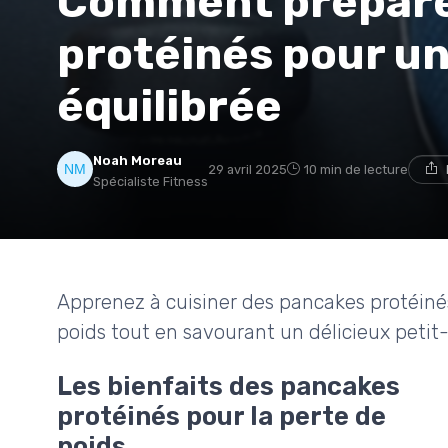
Comment prépare
protéinés pour un
équilibrée
Noah Moreau
29 avril 2025
10 min de lecture
Spécialiste Fitness
Apprenez à cuisiner des pancakes protéinés
poids tout en savourant un délicieux petit
Les bienfaits des pancakes
protéinés pour la perte de
poids