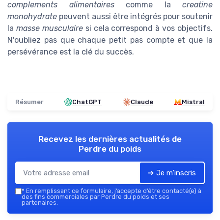
complements alimentaires
comme la
creatine
monohydrate
peuvent aussi être intégrés pour soutenir
la
masse musculaire
si cela correspond à vos objectifs.
N'oubliez pas que chaque petit pas compte et que la
persévérance est la clé du succès.
Résumer
ChatGPT
Claude
Mistral
Recevez les dernières actualités de
Perdre du poids
➔ Je m'inscris
*
En remplissant ce formulaire, j’accepte d’être contacté(e) à
des fins commerciales par Perdre du poids et ses
partenaires.