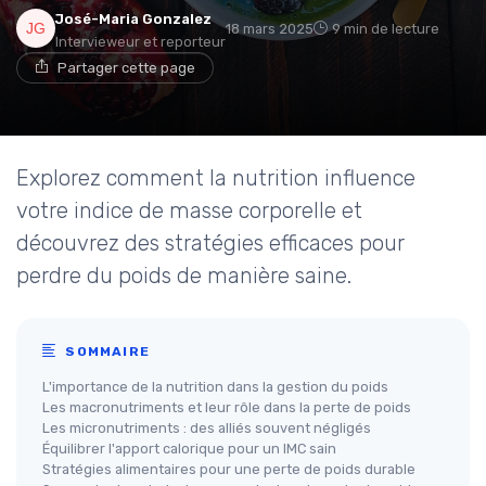
José-Maria Gonzalez
18 mars 2025
9 min de lecture
Intervieweur et reporteur
Partager cette page
Explorez comment la nutrition influence
votre indice de masse corporelle et
découvrez des stratégies efficaces pour
perdre du poids de manière saine.
SOMMAIRE
L'importance de la nutrition dans la gestion du poids
Les macronutriments et leur rôle dans la perte de poids
Les micronutriments : des alliés souvent négligés
Équilibrer l'apport calorique pour un IMC sain
Stratégies alimentaires pour une perte de poids durable