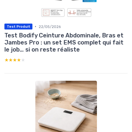
•
22/05/2026
Test Produit
Test Bodify Ceinture Abdominale, Bras et
Jambes Pro : un set EMS complet qui fait
le job… si on reste réaliste
★★★★★
★★★★★