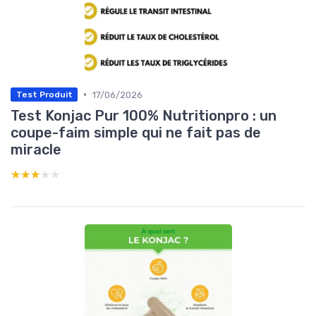
•
17/06/2026
Test Produit
Test Konjac Pur 100% Nutritionpro : un
coupe-faim simple qui ne fait pas de
miracle
★★★★★
★★★★★