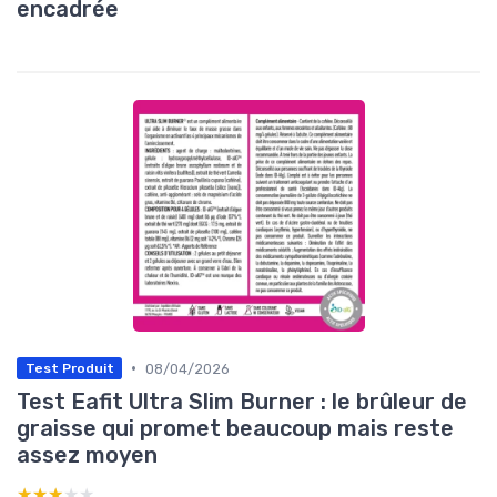
encadrée
•
08/04/2026
Test Produit
Test Eafit Ultra Slim Burner : le brûleur de
graisse qui promet beaucoup mais reste
assez moyen
★★★★★
★★★★★