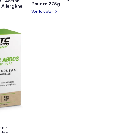
 - Action
Poudre 275g
 Allergène
Voir le détail
ée -