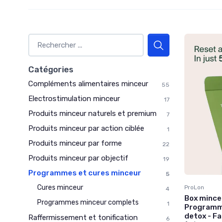
Catégories
Compléments alimentaires minceur
55
Electrostimulation minceur
17
Produits minceur naturels et premium
7
Produits minceur par action ciblée
1
Produits minceur par forme
22
Produits minceur par objectif
19
Programmes et cures minceur
5
Cures minceur
ProLon
4
Box minceu
Programmes minceur complets
1
Programme
detox - Fab
Raffermissement et tonification
6