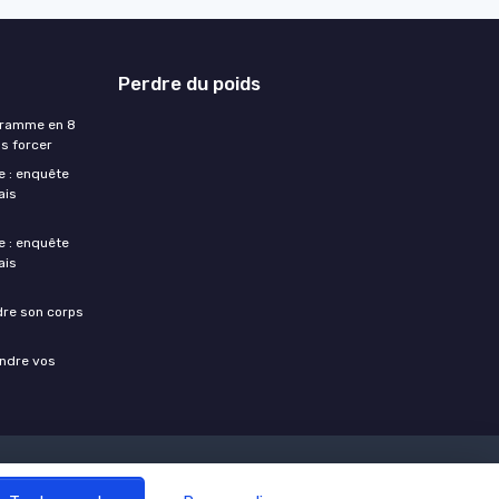
Perdre du poids
ogramme en 8
s forcer
e : enquête
ais
e : enquête
ais
dre son corps
endre vos