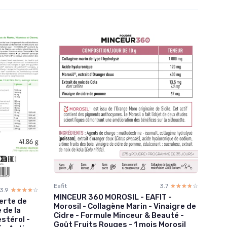
Eafit
3.7
☆☆☆☆☆
★★★★★
3.9
☆☆☆☆☆
★★★★★
MINCEUR 360 MOROSIL - EAFIT -
erte de
Morosil - Collagène Marin - Vinaigre de
 de la
Cidre - Formule Minceur & Beauté -
stérol -
Goût Fruits Rouges - 1 mois Morosil