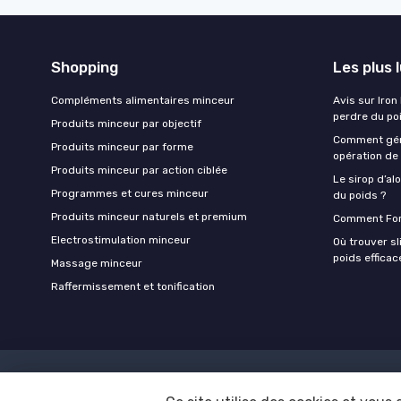
Shopping
Les plus 
Compléments alimentaires minceur
Avis sur Iron
perdre du po
Produits minceur par objectif
Comment gére
Produits minceur par forme
opération de 
Produits minceur par action ciblée
Le sirop d’alo
Programmes et cures minceur
du poids ?
Produits minceur naturels et premium
Comment Forx
Electrostimulation minceur
Où trouver s
poids effica
Massage minceur
Raffermissement et tonification