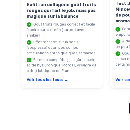
Test 
Eafit : un collagène goût fruits
Minceu
rouges qui fait le job, mais pas
de pou
magique sur la balance
aroma
Goût fruits rouges correct et facile
Form
à boire sur la durée (surtout avec
emporte
shaker)
Aide 
Effet ressenti sur la peau
un peu (
(souplesse) et un peu sur les
articulations après quelques semaines
Goût
mieux q
Formule complète (collagène marin,
certains
acide hyaluronique, Morosil, vinaigre de
cidre) fabriquée en Fran...
Voir tous les tests →
Voir to