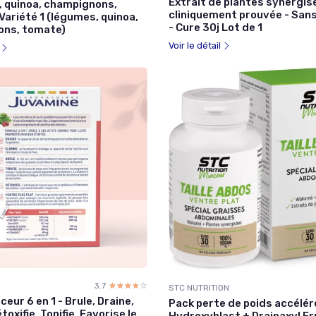
Extrait de plantes synergisé
 quinoa, champignons,
cliniquement prouvée - Sans
ariété 1 (légumes, quinoa,
- Cure 30j Lot de 1
ons, tomate)
Voir le détail
l
3.7
☆☆☆☆☆
★★★★★
STC NUTRITION
ceur 6 en 1 - Brule, Draine,
Pack perte de poids accélér
toxifie, Tonifie, Favorise le