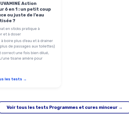
JUVAMINE Action
r 6 en 1 : un petit coup
ce ou juste de l’eau
tisée ?
at en sticks pratique à
r et à doser
à boire plus d’eau et à drainer
plus de passages aux toilettes)
 correct une fois bien dilué,
u’une tisane amère pour
us les tests →
Voir tous les tests Programmes et cures minceur →