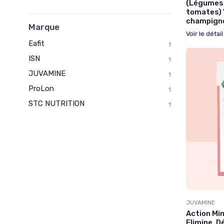
(Légumes,
tomates) V
champign
Marque
Voir le détai
Eafit
1
ISN
1
JUVAMINE
1
ProLon
1
STC NUTRITION
1
JUVAMINE
Action Min
Elimine, Dé