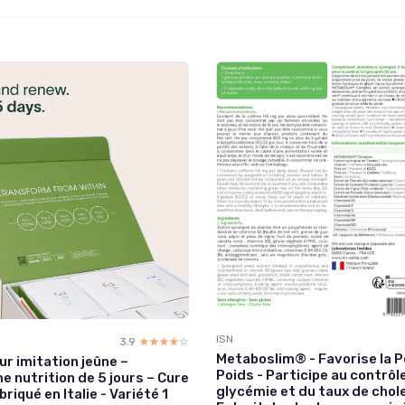
ISN
3.9
☆☆☆☆☆
★★★★★
Metaboslim® - Favorise la P
r imitation jeûne –
Poids - Participe au contrôle
 nutrition de 5 jours – Cure
glycémie et du taux de chole
riqué en Italie - Variété 1