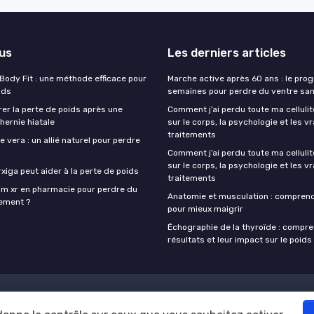
lus
Les derniers articles
 Body Fit : une méthode efficace pour
Marche active après 60 ans : le pr
ids
semaines pour perdre du ventre san
r la perte de poids après une
Comment j’ai perdu toute ma cellulit
hernie hiatale
sur le corps, la psychologie et les vr
traitements
e vera : un allié naturel pour perdre
Comment j’ai perdu toute ma cellulit
sur le corps, la psychologie et les vr
iga peut aider à la perte de poids
traitements
lim xr en pharmacie pour perdre du
Anatomie et musculation : compren
cement ?
pour mieux maigrir
Échographie de la thyroïde : compr
résultats et leur impact sur le poids
Mentions légales
Politique de confidentialité