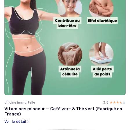
officine immortelle
3.5
☆☆☆☆☆
★★★★★
Vitamines minceur — Café vert & Thé vert (Fabriqué en
France)
Voir le détail