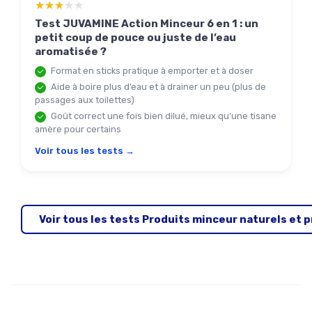
★★★★★
★★★★★
Test JUVAMINE Action Minceur 6 en 1 : un
petit coup de pouce ou juste de l’eau
aromatisée ?
Format en sticks pratique à emporter et à doser
Aide à boire plus d’eau et à drainer un peu (plus de
passages aux toilettes)
Goût correct une fois bien dilué, mieux qu’une tisane
amère pour certains
Voir tous les tests →
Voir tous les tests Produits minceur naturels et