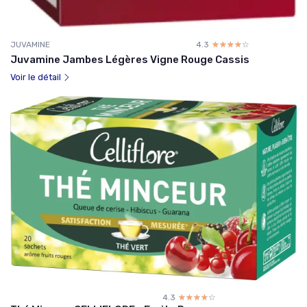
JUVAMINE
4.3
☆☆☆☆☆
★★★★★
Juvamine Jambes Légères Vigne Rouge Cassis
Voir le détail
4.3
☆☆☆☆☆
★★★★★