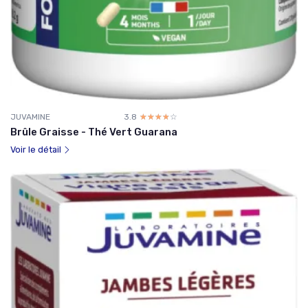
JUVAMINE
3.8
☆☆☆☆☆
★★★★★
Brûle Graisse - Thé Vert Guarana
Voir le détail