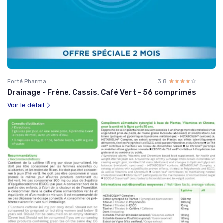
Forté Pharma
3.8
☆☆☆☆☆
★★★★★
Drainage - Frêne, Cassis, Café Vert - 56 comprimés
Voir le détail