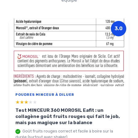
3.0
POUDRES MINCEUR À DILUER
★★★★★
★★★★★
Test MINCEUR 360 MOROSIL Eafit : un
collagène goût fruits rouges qui fait le job,
mais pas magique sur la balance
Goût fruits rouges correct et facile à boire sur la
durée (surtout avec shaker)