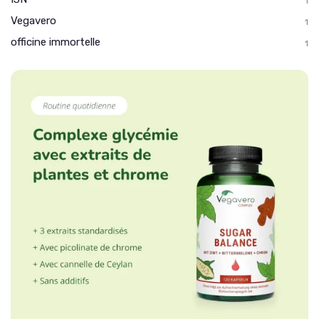
1
Vegavero
1
officine immortelle
1