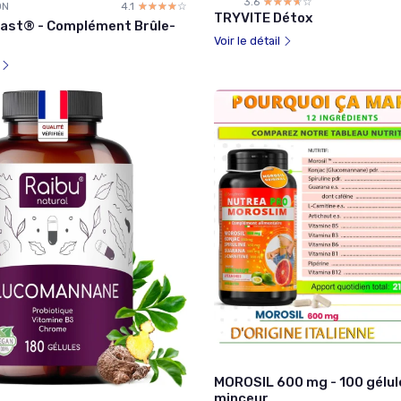
3.6
☆☆☆☆☆
★★★★★
ON
4.1
☆☆☆☆☆
★★★★★
TRYVITE Détox
ast® - Complément Brûle-
Voir le détail
l
MOROSIL 600 mg - 100 gélul
minceur