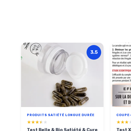
3.5
PRODUITS SATIÉTÉ LONGUE DURÉE
COUPE-
★★★★★
★★★★★
★★★
★★★
Test Belle & Bio Satiété & Cure
Test 