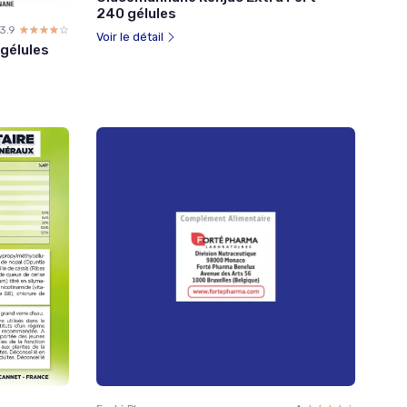
240 gélules
3.9
☆☆☆☆☆
★★★★★
Voir le détail
gélules