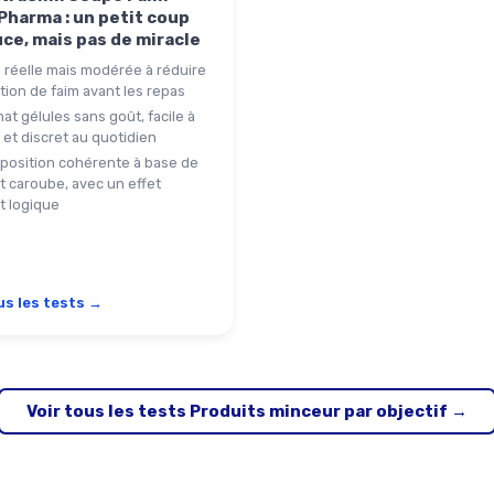
Pharma : un petit coup
ce, mais pas de miracle
 réelle mais modérée à réduire
tion de faim avant les repas
at gélules sans goût, facile à
et discret au quotidien
osition cohérente à base de
t caroube, avec un effet
t logique
us les tests →
Voir tous les tests Produits minceur par objectif →