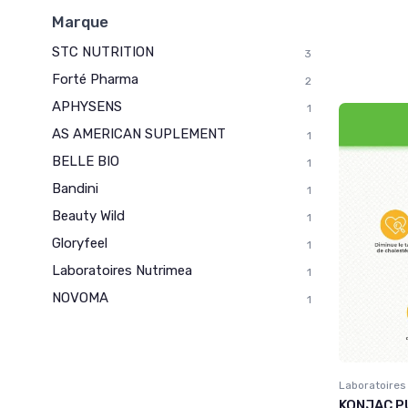
Marque
STC NUTRITION
3
Forté Pharma
2
APHYSENS
1
AS AMERICAN SUPLEMENT
1
BELLE BIO
1
Bandini
1
Beauty Wild
1
Gloryfeel
1
Laboratoires Nutrimea
1
NOVOMA
1
Laboratoires
KONJAC PU