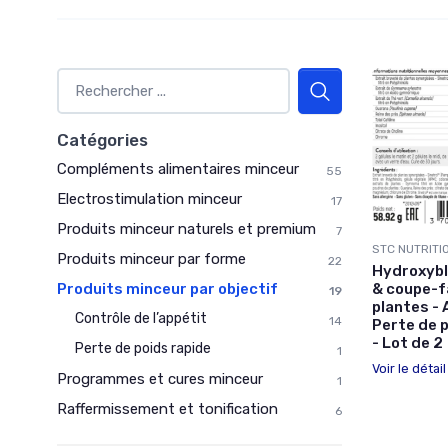
Catégories
Compléments alimentaires minceur
55
Electrostimulation minceur
17
Produits minceur naturels et premium
7
STC NUTRITI
Produits minceur par forme
22
Hydroxybl
& coupe-f
Produits minceur par objectif
19
plantes - 
Contrôle de l’appétit
14
Perte de p
- Lot de 2
Perte de poids rapide
1
Voir le détai
Programmes et cures minceur
1
Raffermissement et tonification
6