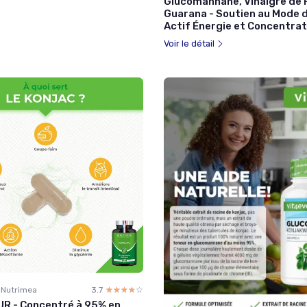
Glucomannane, Vinaigre de
Guarana - Soutien au Mode d
Actif Énergie et Concentrat
Voir le détail
 Nutrimea
3.7
☆☆☆☆☆
★★★★★
R - Concentré à 95% en