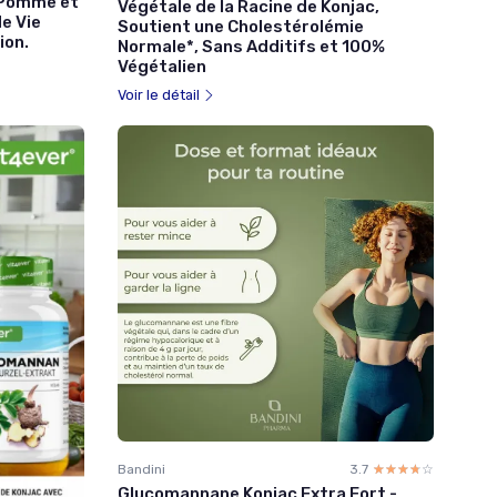
 Pomme et
Végétale de la Racine de Konjac,
e Vie
Soutient une Cholestérolémie
ion.
Normale*, Sans Additifs et 100%
Végétalien
Voir le détail
Bandini
3.7
☆☆☆☆☆
★★★★★
Glucomannane Konjac Extra Fort -