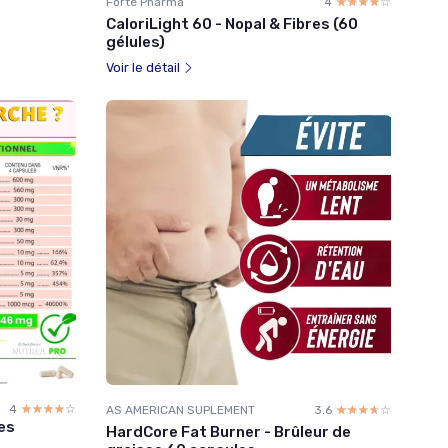
Forté Pharma
4
☆☆☆☆☆
★★★★★
CaloriLight 60 - Nopal & Fibres (60
gélules)
Voir le détail
4
☆☆☆☆☆
★★★★★
AS AMERICAN SUPLEMENT
3.6
☆☆☆☆☆
★★★★★
es
HardCore Fat Burner - Brûleur de