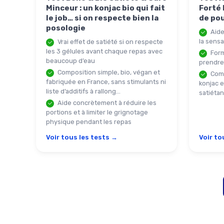
Minceur : un konjac bio qui fait
Forté 
le job… si on respecte bien la
de pou
posologie
Aide
la sensa
Vrai effet de satiété si on respecte
les 3 gélules avant chaque repas avec
Form
beaucoup d’eau
prendre 
Composition simple, bio, végan et
Comp
fabriquée en France, sans stimulants ni
konjac e
liste d’additifs à rallong...
satiétan
Aide concrètement à réduire les
portions et à limiter le grignotage
physique pendant les repas
Voir tous les tests →
Voir to