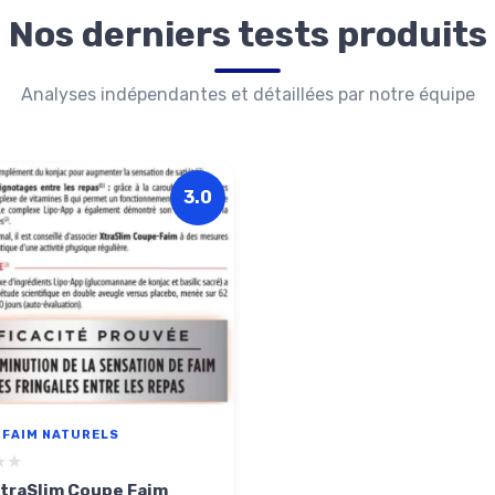
Nos derniers tests produits
Analyses indépendantes et détaillées par notre équipe
3.0
FAIM NATURELS
★★
★★
XtraSlim Coupe Faim