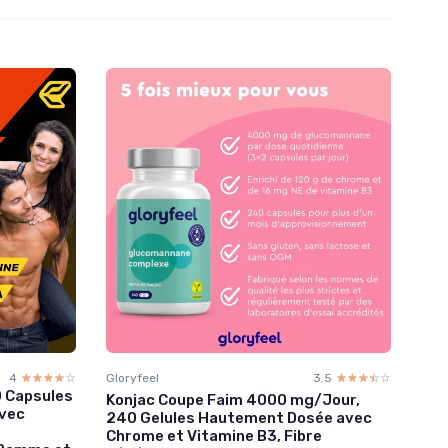
4
☆☆☆☆☆
★★★★★
Gloryfeel
3.5
☆☆☆☆☆
★★★★★
60 Capsules
Konjac Coupe Faim 4000 mg/Jour,
avec
240 Gelules Hautement Dosée avec
Chrome et Vitamine B3, Fibre