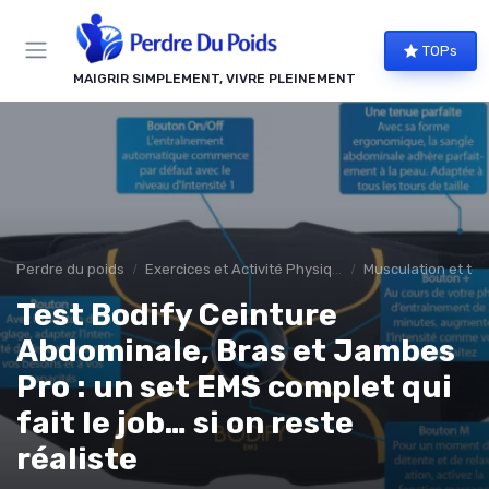
Panneau de gestion des cookies
TOPs
MAIGRIR SIMPLEMENT, VIVRE PLEINEMENT
Perdre du poids
Exercices et Activité Physique
Musculation et ton
Test Bodify Ceinture
Abdominale, Bras et Jambes
Pro : un set EMS complet qui
fait le job… si on reste
réaliste