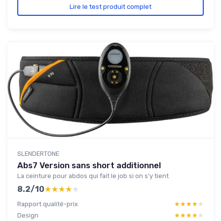
Lire le test produit complet
SLENDERTONE
Abs7 Version sans short additionnel
La ceinture pour abdos qui fait le job si on s’y tient
8.2/10
★★★★★
★★★★★
Rapport qualité-prix
★★★★★
★★★★★
Design
★★★★★
★★★★★