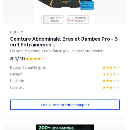
BODIFY
Ceinture Abdominale, Bras et Jambes Pro - 3
en 1 Entraînemen...
Un set EMS complet qui fait le job… si on reste réaliste
8.1/10
★★★★★
★★★★★
Rapport qualité-prix
★★★★★
★★★★★
Design
★★★★★
★★★★★
Batterie
★★★★★
★★★★★
Confort
★★★★★
★★★★★
Lire le test produit complet