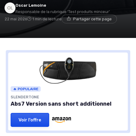
Oscar Lemoine
Responsable de la rubrique 'Test produits minceur'
22 mai 2026
1 min de lecture
Partager cette page
🔥 POPULAIRE
SLENDERTONE
Abs7 Version sans short additionnel
Voir l'offre