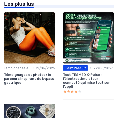
Les plus lus
•
•
Témoignages et études de cas
12/06/2025
22/05/2026
Test Produit
Témoignages et photos : le
Test TESMED X-Pulse :
parcours inspirant du bypass
l’électrostimulateur
gastrique
connecté qui mise tout sur
l’appli
★★★★★
★★★★★