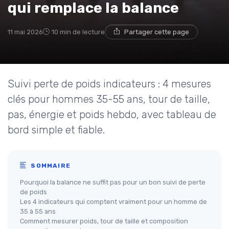
qui remplace la balance
11 mai 2026
10 min de lecture
Partager cette page
Suivi perte de poids indicateurs : 4 mesures
clés pour hommes 35-55 ans, tour de taille,
pas, énergie et poids hebdo, avec tableau de
bord simple et fiable.
SOMMAIRE
Pourquoi la balance ne suffit pas pour un bon suivi de perte
de poids
Les 4 indicateurs qui comptent vraiment pour un homme de
35 à 55 ans
Comment mesurer poids, tour de taille et composition