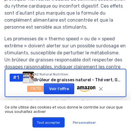
du rythme cardiaque ou inconfort digestif. Ces effets
sont d’autant plus marqués que la formule du
complément alimentaire est concentrée et que la
personne est sensible aux stimulants.
Les promesses de « thermo speed » ou de « speed
extrême » doivent alerter sur un possible surdosage en
stimulants, susceptible de perturber le métabolisme.
Un brûleur de graisses responsable doit respecter des
dosages raisonnables, indiquer clairement les contre
indications et recommander une durée d’utilisation
N2 Natural Nutrition
#1
Brûleur de graisses naturel – Thé vert, Guarana, L‑Carnitine, Café vert (Végan)
limitée. Les personnes souffrant de pathologies
cardiovasculaires, de troubles anxieux ou prenant déjà
7.9/10
Voir l'offre
des médicaments doivent impérativement demander
un avis médical avant d’utiliser un fat burner.
Ce site utilise des cookies et vous donne le contrôle sur ceux que
vous souhaitez activer
Il faut également garder à l’esprit que la perte de
graisse ne dépend pas uniquement d’un complément,
Tout accepter
Personnaliser
même parmi les meilleurs brûleurs de graisses