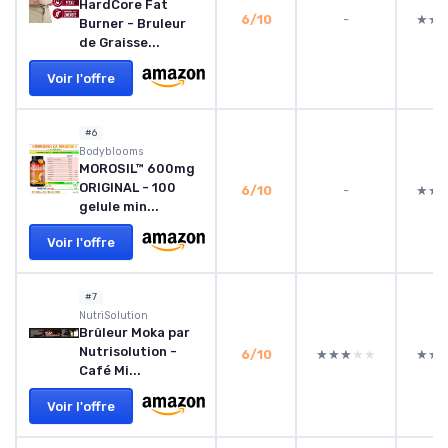
HardCore Fat
6/10
-
★★
★★
Burner - Bruleur
de Graisse...
Voir l'offre
#6
Bodyblooms
MOROSIL™ 600mg
ORIGINAL - 100
6/10
-
★★
★★
gelule min...
Voir l'offre
#7
NutriSolution
Brûleur Moka par
Nutrisolution -
6/10
★★★★★
★★★★★
★★
★★
Café Mi...
Voir l'offre