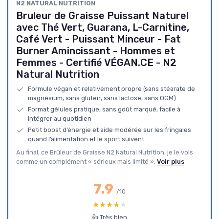
N2 NATURAL NUTRITION
Bruleur de Graisse Puissant Naturel
avec Thé Vert, Guarana, L-Carnitine,
Café Vert - Puissant Minceur - Fat
Burner Amincissant - Hommes et
Femmes - Certifié VÉGAN.CE - N2
Natural Nutrition
Formule végan et relativement propre (sans stéarate de
magnésium, sans gluten, sans lactose, sans OGM)
Format gélules pratique, sans goût marqué, facile à
intégrer au quotidien
Petit boost d’énergie et aide modérée sur les fringales
quand l’alimentation et le sport suivent
Au final, ce Brûleur de Graisse N2 Natural Nutrition, je le vois
comme un complément « sérieux mais limité ».
Voir plus
7.9
/10
★★★★★
★★★★★
👍 Très bien