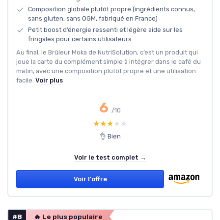
Composition globale plutôt propre (ingrédients connus,
sans gluten, sans OGM, fabriqué en France)
Petit boost d’énergie ressenti et légère aide sur les
fringales pour certains utilisateurs
Au final, le Brûleur Moka de NutriSolution, c’est un produit qui
joue la carte du complément simple à intégrer dans le café du
matin, avec une composition plutôt propre et une utilisation
facile.
Voir plus
6
/10
★★★★★
★★★★★
👌 Bien
Voir le test complet →
Voir l'offre
#8
🔥 Le plus populaire