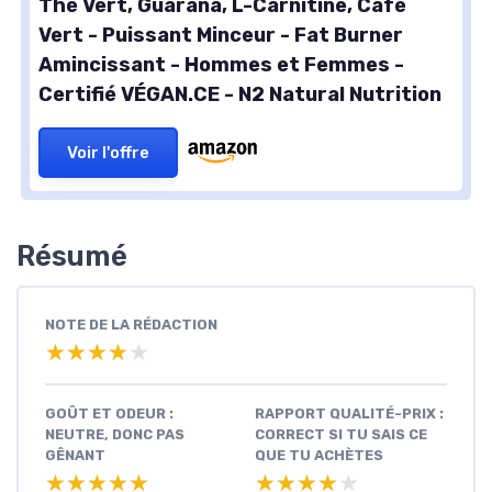
Thé Vert, Guarana, L-Carnitine, Café
Vert - Puissant Minceur - Fat Burner
Amincissant - Hommes et Femmes -
Certifié VÉGAN.CE - N2 Natural Nutrition
Voir l'offre
Résumé
NOTE DE LA RÉDACTION
★★★★★
★★★★★
GOÛT ET ODEUR :
RAPPORT QUALITÉ-PRIX :
NEUTRE, DONC PAS
CORRECT SI TU SAIS CE
GÊNANT
QUE TU ACHÈTES
★★★★★
★★★★★
★★★★★
★★★★★