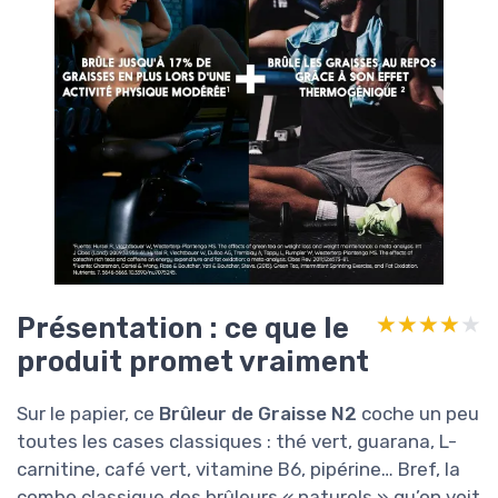
Présentation : ce que le
★★★★★
★★★★★
produit promet vraiment
Sur le papier, ce
Brûleur de Graisse N2
coche un peu
toutes les cases classiques : thé vert, guarana, L-
carnitine, café vert, vitamine B6, pipérine… Bref, la
combo classique des brûleurs « naturels » qu’on voit