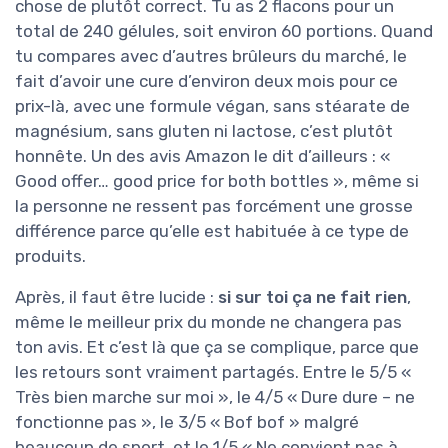
chose de plutôt correct. Tu as 2 flacons pour un
total de 240 gélules, soit environ 60 portions. Quand
tu compares avec d’autres brûleurs du marché, le
fait d’avoir une cure d’environ deux mois pour ce
prix-là, avec une formule végan, sans stéarate de
magnésium, sans gluten ni lactose, c’est plutôt
honnête. Un des avis Amazon le dit d’ailleurs : «
Good offer… good price for both bottles », même si
la personne ne ressent pas forcément une grosse
différence parce qu’elle est habituée à ce type de
produits.
Après, il faut être lucide :
si sur toi ça ne fait rien
,
même le meilleur prix du monde ne changera pas
ton avis. Et c’est là que ça se complique, parce que
les retours sont vraiment partagés. Entre le 5/5 «
Très bien marche sur moi », le 4/5 « Dure dure – ne
fonctionne pas », le 3/5 « Bof bof » malgré
beaucoup de sport, et le 1/5 « Ne convient pas à