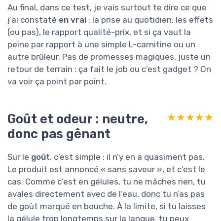
Au final, dans ce test, je vais surtout te dire ce que
j’ai constaté
en vrai
: la prise au quotidien, les effets
(ou pas), le rapport qualité-prix, et si ça vaut la
peine par rapport à une simple L-carnitine ou un
autre brûleur. Pas de promesses magiques, juste un
retour de terrain : ça fait le job ou c’est gadget ? On
va voir ça point par point.
Goût et odeur : neutre,
★★★★★
★★★★★
donc pas gênant
Sur le
goût
, c’est simple : il n’y en a quasiment pas.
Le produit est annoncé « sans saveur », et c’est le
cas. Comme c’est en gélules, tu ne mâches rien, tu
avales directement avec de l’eau, donc tu n’as pas
de goût marqué en bouche. À la limite, si tu laisses
la gélule trop longtemps sur la langue, tu peux