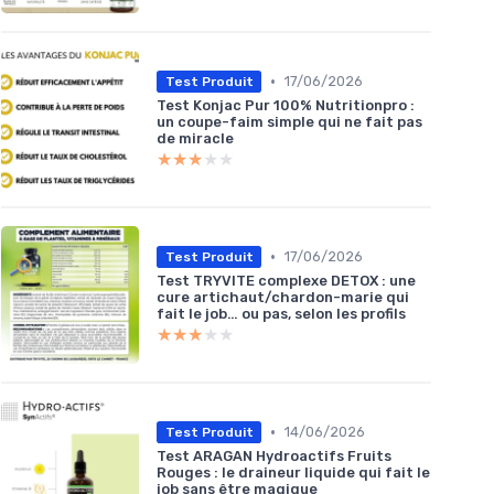
•
17/06/2026
Test Produit
Test Konjac Pur 100% Nutritionpro :
un coupe-faim simple qui ne fait pas
de miracle
★★★★★
★★★★★
•
17/06/2026
Test Produit
Test TRYVITE complexe DETOX : une
cure artichaut/chardon-marie qui
fait le job… ou pas, selon les profils
★★★★★
★★★★★
•
14/06/2026
Test Produit
Test ARAGAN Hydroactifs Fruits
Rouges : le draineur liquide qui fait le
job sans être magique