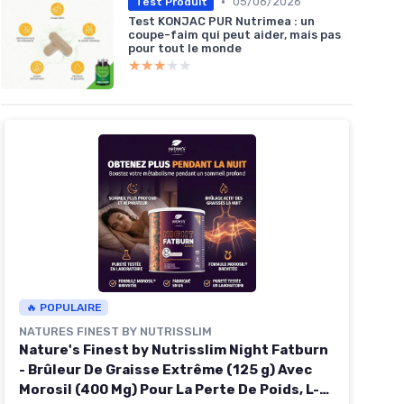
•
05/06/2026
Test Produit
Test KONJAC PUR Nutrimea : un
coupe-faim qui peut aider, mais pas
pour tout le monde
★★★★★
★★★★★
🔥 POPULAIRE
NATURES FINEST BY NUTRISSLIM
Nature's Finest by Nutrisslim Night Fatburn
- Brûleur De Graisse Extrême (125 g) Avec
Morosil (400 Mg) Pour La Perte De Poids, L-