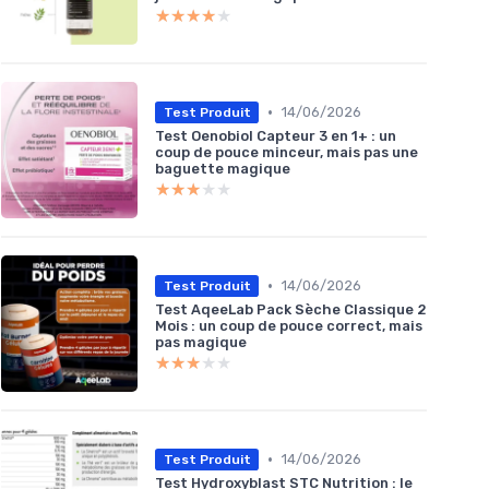
★★★★★
★★★★★
•
14/06/2026
Test Produit
Test Oenobiol Capteur 3 en 1+ : un
coup de pouce minceur, mais pas une
baguette magique
★★★★★
★★★★★
•
14/06/2026
Test Produit
Test AqeeLab Pack Sèche Classique 2
Mois : un coup de pouce correct, mais
pas magique
★★★★★
★★★★★
•
14/06/2026
Test Produit
Test Hydroxyblast STC Nutrition : le