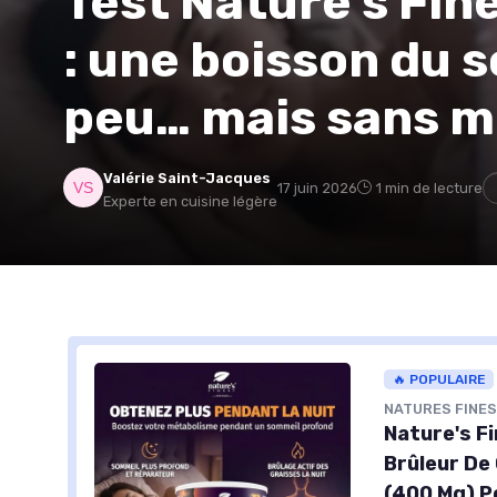
Test Nature's Fin
: une boisson du s
peu… mais sans m
Valérie Saint-Jacques
17 juin 2026
1 min de lecture
Experte en cuisine légère
🔥 POPULAIRE
NATURES FINES
Nature's Fi
Brûleur De
(400 Mg) Po