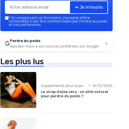
➔ Je m'inscris
*
En remplissant ce formulaire, j’accepte d’être
contacté(e) à des fins commerciales par Perdre du poids
et ses partenaires.
Perdre du poids
Ajoutez-nous à vos sources préférées sur Google
Les plus lus
•
Suppléments pour la perte de poids
16/12/2025
Le sirop d’aloe vera : un allié naturel
pour perdre du poids ?