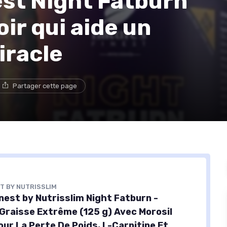
est Night Fatburn
oir qui aide un
iracle
Partager cette page
T BY NUTRISSLIM
nest by Nutrisslim Night Fatburn -
 Graisse Extrême (125 g) Avec Morosil
ur La Perte De Poids, L-Carnitine Et