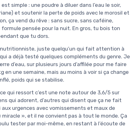
st simple : une poudre à diluer dans l’eau le soir,
riane) et soutenir la perte de poids avec le morosil et
ion, ça vend du rêve : sans sucre, sans caféine,
formule pensée pour la nuit. En gros, tu bois ton
pendant que tu dors.
 nutritionniste, juste quelqu’un qui fait attention à
t qui a déjà testé quelques compléments du genre. Je
erre d’eau, sur plusieurs jours d’affilée pour me faire
 kg en une semaine, mais au moins à voir si ça change
lé, poids qui se stabilise.
et ce qui ressort c’est une note autour de 3,6/5 sur
ens qui adorent, d’autres qui disent que ça ne fait
ini aux urgences avec vomissements et maux de
 miracle », et il ne convient pas à tout le monde. Ça
oulu tester par moi-même, en restant à l’écoute de