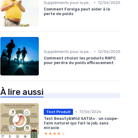
•
Suppléments pour la perte de poids
12/06/2025
Comment Forxiga peut aider à la
perte de poids
•
Suppléments pour la perte de poids
12/06/2025
Comment choisir les produits RNPC
pour perdre du poids efficacement
À lire aussi
•
17/06/2026
Test Produit
Test Beauty&Wild SATIA+ : un coupe-
faim naturel qui fait le job, sans
miracle
★★★★★
★★★★★