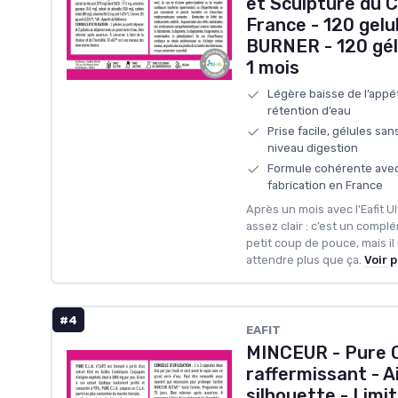
et Sculpture du C
France - 120 gel
BURNER - 120 gé
1 mois
Légère baisse de l’appéti
rétention d’eau
Prise facile, gélules sa
niveau digestion
Formule cohérente avec
fabrication en France
Après un mois avec l’Eafit Ul
assez clair : c’est un comp
petit coup de pouce, mais il
attendre plus que ça.
Voir p
#4
EAFIT
MINCEUR - Pure C
raffermissant - Ai
silhouette - Limi