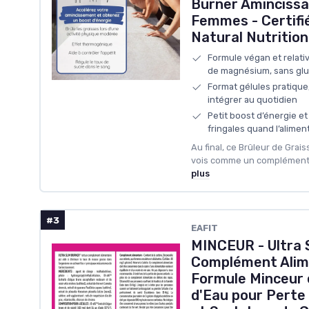
Burner Aminciss
Femmes - Certifi
Natural Nutrition
Formule végan et relati
de magnésium, sans glu
Format gélules pratique,
intégrer au quotidien
Petit boost d’énergie e
fringales quand l’aliment
Au final, ce Brûleur de Graiss
vois comme un complément «
plus
#3
EAFIT
MINCEUR - Ultra 
Complément Alime
Formule Minceur 
d'Eau pour Perte 