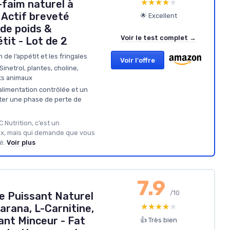
★★★★★
★★★★★
-faim naturel à
 Actif breveté
🌟 Excellent
de poids &
Voir le test complet →
tit - Lot de 2
 de l’appétit et les fringales
Voir l'offre
netrol, plantes, choline,
ts animaux
limentation contrôlée et un
ter une phase de perte de
 Nutrition, c’est un
x, mais qui demande que vous
é.
Voir plus
7.9
/10
e Puissant Naturel
★★★★★
★★★★★
arana, L-Carnitine,
ant Minceur - Fat
👍 Très bien