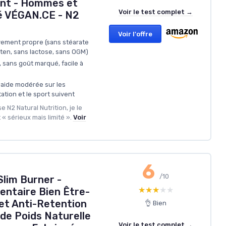
ant - Hommes et
Voir le test complet →
é VÉGAN.CE - N2
Voir l'offre
vement propre (sans stéarate
ten, sans lactose, sans OGM)
 sans goût marqué, facile à
t aide modérée sur les
ation et le sport suivent
e N2 Natural Nutrition, je le
 sérieux mais limité ».
Voir
6
/10
Slim Burner -
★★★★★
★★★★★
ntaire Bien Être-
et Anti-Retention
👌 Bien
de Poids Naturelle
Voir le test complet →