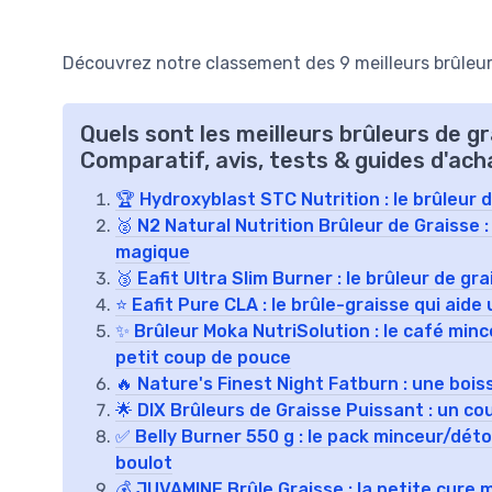
Découvrez notre classement des 9 meilleurs brûleur
Quels sont les meilleurs brûleurs de 
Comparatif, avis, tests & guides d'ach
🏆 Hydroxyblast STC Nutrition : le brûleur d
🥈 N2 Natural Nutrition Brûleur de Graisse
magique
🥉 Eafit Ultra Slim Burner : le brûleur de
⭐ Eafit Pure CLA : le brûle-graisse qui aide
✨ Brûleur Moka NutriSolution : le café mi
petit coup de pouce
🔥 Nature's Finest Night Fatburn : une bois
🌟 DIX Brûleurs de Graisse Puissant : un c
✅ Belly Burner 550 g : le pack minceur/dét
boulot
💰 JUVAMINE Brûle Graisse : la petite cure 