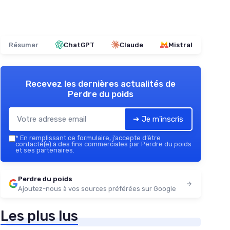
Résumer
ChatGPT
Claude
Mistral
Recevez les dernières actualités de
Perdre du poids
➔ Je m'inscris
*
En remplissant ce formulaire, j’accepte d’être
contacté(e) à des fins commerciales par Perdre du poids
et ses partenaires.
Perdre du poids
Ajoutez-nous à vos sources préférées sur Google
Les plus lus