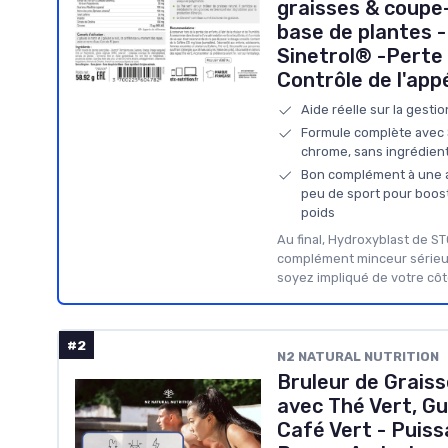
graisses & coupe
base de plantes -
Sinetrol® -Perte 
Contrôle de l'appé
Aide réelle sur la gestion
Formule complète avec Si
chrome, sans ingrédien
Bon complément à une a
peu de sport pour boos
poids
Au final, Hydroxyblast de STC
complément minceur sérieu
soyez impliqué de votre côt
#2
N2 NATURAL NUTRITION
Bruleur de Graiss
avec Thé Vert, Gu
Café Vert - Puiss