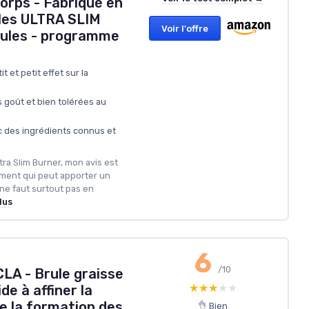
orps - Fabriqué en
ules ULTRA SLIM
Voir l'offre
lules - programme
t et petit effet sur la
ns goût et bien tolérées au
 des ingrédients connus et
tra Slim Burner, mon avis est
lément qui peut apporter un
 ne faut surtout pas en
lus
6
/10
LA - Brule graisse
★★★★★
★★★★★
de à affiner la
te la formation des
👌 Bien