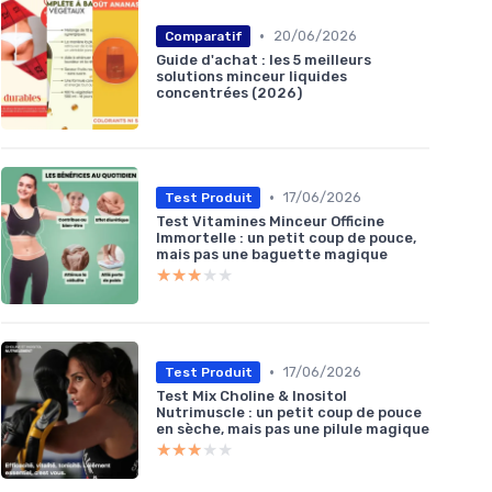
•
20/06/2026
Comparatif
Guide d'achat : les 5 meilleurs
solutions minceur liquides
concentrées (2026)
•
17/06/2026
Test Produit
Test Vitamines Minceur Officine
Immortelle : un petit coup de pouce,
mais pas une baguette magique
★★★★★
★★★★★
•
17/06/2026
Test Produit
Test Mix Choline & Inositol
Nutrimuscle : un petit coup de pouce
en sèche, mais pas une pilule magique
★★★★★
★★★★★