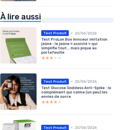
À lire aussi
•
20/06/2026
Test Produit
Test ProLon Box minceur imitation
jeûne : le jeûne « assisté » qui
simplifie tout… mais pique au
portefeuille
★★★★★
★★★★★
•
20/06/2026
Test Produit
Test Glucose Goddess Anti-Spike : le
complément qui calme (un peu) les
envies de sucre
★★★★★
★★★★★
•
20/06/2026
Test Produit