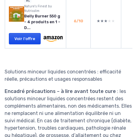
#5
‎Nature's Finest by
Nutrisslim
Belly Burner 550 g
6/10
★★★★★
★★★★★
- 4 produits en 1 -
D...
Voir l'offre
Solutions minceur liquides concentrées : efficacité
réelle, précautions et usages responsables
Encadré précautions – à lire avant toute cure
: les
solutions minceur liquides concentrées restent des
compléments alimentaires, non des médicaments. Elles
ne remplacent ni une alimentation équilibrée ni un
suivi médical. En cas de traitement chronique (diabète,
hypertension, troubles cardiaques, pathologie rénale
ou hépatique), de grossesse, d’allaitement ou chez