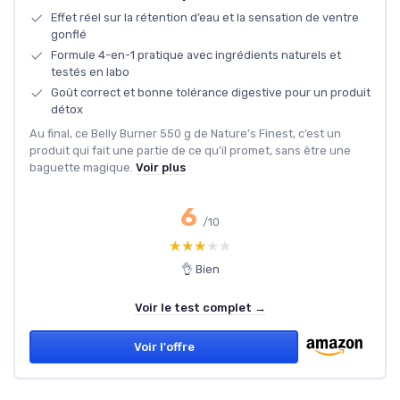
Effet réel sur la rétention d’eau et la sensation de ventre
gonflé
Formule 4-en-1 pratique avec ingrédients naturels et
testés en labo
Goût correct et bonne tolérance digestive pour un produit
détox
Au final, ce Belly Burner 550 g de Nature’s Finest, c’est un
produit qui fait une partie de ce qu’il promet, sans être une
baguette magique.
Voir plus
6
/10
★★★★★
★★★★★
👌 Bien
Voir le test complet →
Voir l'offre