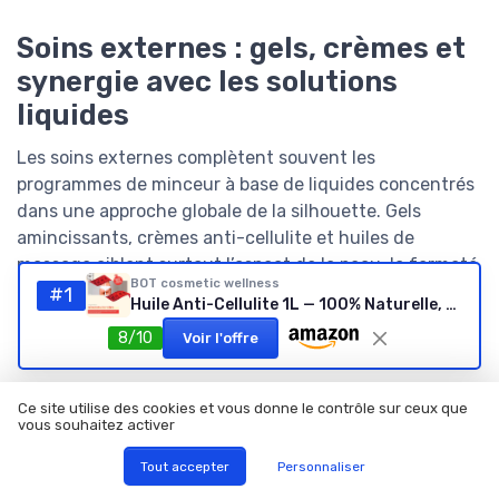
Soins externes : gels, crèmes et
synergie avec les solutions
liquides
Les soins externes complètent souvent les
programmes de minceur à base de liquides concentrés
dans une approche globale de la silhouette. Gels
amincissants, crèmes anti-cellulite et huiles de
massage ciblent surtout l’aspect de la peau, la fermeté
BOT cosmetic wellness
et la texture des tissus. Ils n’entraînent pas une perte
#1
Huile Anti-Cellulite 1L — 100% Naturelle, Pénétration 6×
de poids significative, mais peuvent améliorer le
8/10
Voir l'offre
confort corporel et la perception de soi.
Les gels minceur et les crèmes cellulite agissent
Ce site utilise des cookies et vous donne le contrôle sur ceux que
principalement par massage, effet thermique et
vous souhaitez activer
stimulation locale de la microcirculation. Certains
Tout accepter
Personnaliser
produits contiennent de la caféine, de la carnitine ou
des extraits végétaux censés favoriser la combustion