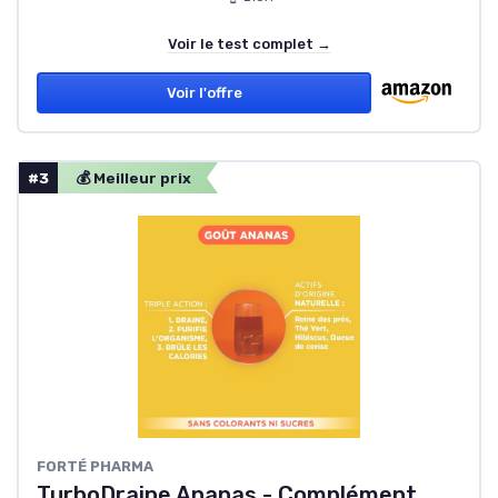
Voir le test complet →
Voir l'offre
#3
💰 Meilleur prix
‎FORTÉ PHARMA
TurboDraine Ananas - Complément