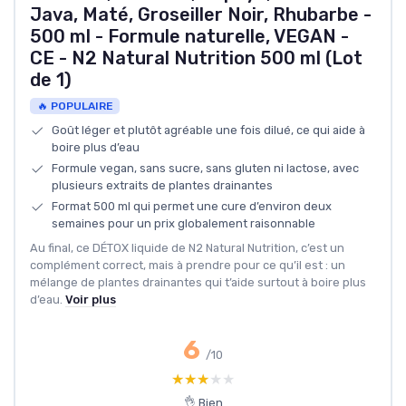
Java, Maté, Groseiller Noir, Rhubarbe -
500 ml - Formule naturelle, VEGAN -
CE - N2 Natural Nutrition 500 ml (Lot
de 1)
🔥 POPULAIRE
Goût léger et plutôt agréable une fois dilué, ce qui aide à
boire plus d’eau
Formule vegan, sans sucre, sans gluten ni lactose, avec
plusieurs extraits de plantes drainantes
Format 500 ml qui permet une cure d’environ deux
semaines pour un prix globalement raisonnable
Au final, ce DÉTOX liquide de N2 Natural Nutrition, c’est un
complément correct, mais à prendre pour ce qu’il est : un
mélange de plantes drainantes qui t’aide surtout à boire plus
d’eau.
Voir plus
6
/10
★★★★★
★★★★★
👌 Bien