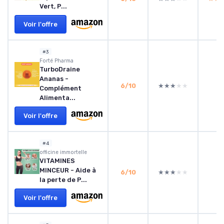
Vert, P...
Voir l'offre
#3
‎Forté Pharma
TurboDraine
Ananas -
6/10
★★★★★
★★★★★
Complément
Alimenta...
Voir l'offre
#4
officine immortelle
VITAMINES
MINCEUR - Aide à
6/10
★★★★★
★★★★★
la perte de P...
Voir l'offre