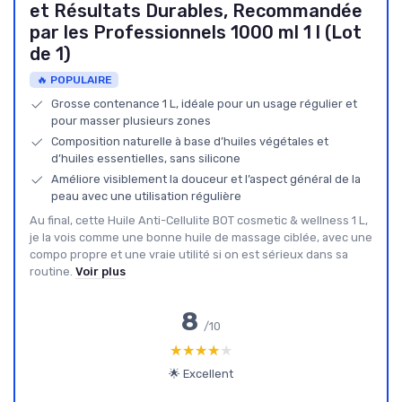
et Résultats Durables, Recommandée
par les Professionnels 1000 ml 1 l (Lot
de 1)
🔥 POPULAIRE
Grosse contenance 1 L, idéale pour un usage régulier et
pour masser plusieurs zones
Composition naturelle à base d’huiles végétales et
d’huiles essentielles, sans silicone
Améliore visiblement la douceur et l’aspect général de la
peau avec une utilisation régulière
Au final, cette Huile Anti-Cellulite BOT cosmetic & wellness 1 L,
je la vois comme une bonne huile de massage ciblée, avec une
compo propre et une vraie utilité si on est sérieux dans sa
routine.
Voir plus
8
/10
★★★★★
★★★★★
🌟 Excellent