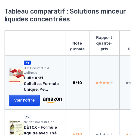
Tableau comparatif : Solutions minceur
liquides concentrées
Rapport
Note
qualité-
globale
prix
Des
#1
B.O.T cosmetic &
wellness
Huile Anti-
8/10
★★★★★
★★★★★
★★
★★
Cellulite, Formule
Unique, Pé...
Voir l'offre
#2
N2 Natural Nutrition
DÉTOX - Formule
liquide avec Thé
6/10
★★★★★
★★★★★
★★
★★