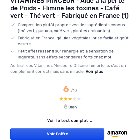
VITAMINES MINCEUR - Aide à la perte
de Poids - Elimine les toxines - Café
vert - Thé vert - Fabriqué en France (1)
Composition plutôt propre avec des ingrédients connus
(thé vert, guarana, café vert, plantes drainantes)
Fabriqué en France, gélules végétales, prise facile et goût
neutre
Petit effet ressenti sur l’énergie et la sensation de
légèreté, sans effets secondaires forts chez moi
Au final, ces Vitamines Minceur d’Officine Immortelle, c’est un
complément correct mais sans miracle.
Voir plus
6
/10
★★★★★
★★★★★
👌 Bien
Voir le test complet →
Voir l'offre