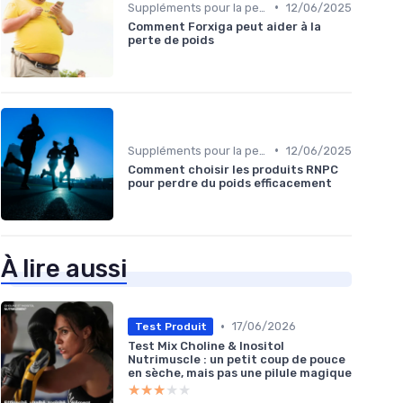
•
Suppléments pour la perte de poids
12/06/2025
Comment Forxiga peut aider à la
perte de poids
•
Suppléments pour la perte de poids
12/06/2025
Comment choisir les produits RNPC
pour perdre du poids efficacement
À lire aussi
•
17/06/2026
Test Produit
Test Mix Choline & Inositol
Nutrimuscle : un petit coup de pouce
en sèche, mais pas une pilule magique
★★★★★
★★★★★