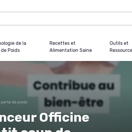
ologie de la
Recettes et
Outils et
 de Poids
Alimentation Saine
Ressourc
 perte de poids
nceur Officine