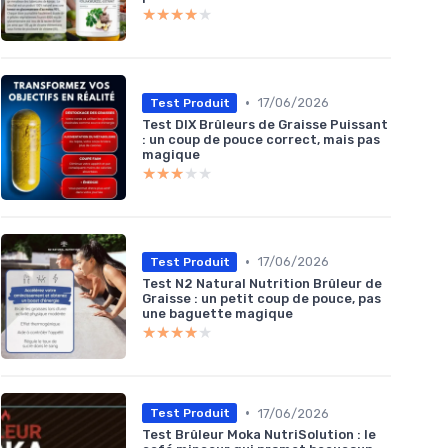
★★★★★
★★★★★
•
17/06/2026
Test Produit
Test DIX Brûleurs de Graisse Puissant
: un coup de pouce correct, mais pas
magique
★★★★★
★★★★★
•
17/06/2026
Test Produit
Test N2 Natural Nutrition Brûleur de
Graisse : un petit coup de pouce, pas
une baguette magique
★★★★★
★★★★★
•
17/06/2026
Test Produit
Test Brûleur Moka NutriSolution : le