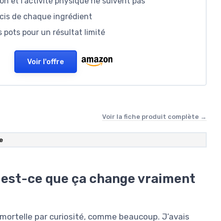
ion et l’activité physique ne suivent pas
cis de chaque ingrédient
s pots pour un résultat limité
Voir l'offre
Voir la fiche produit complète →
e
… est-ce que ça change vraiment
Immortelle par curiosité, comme beaucoup. J’avais