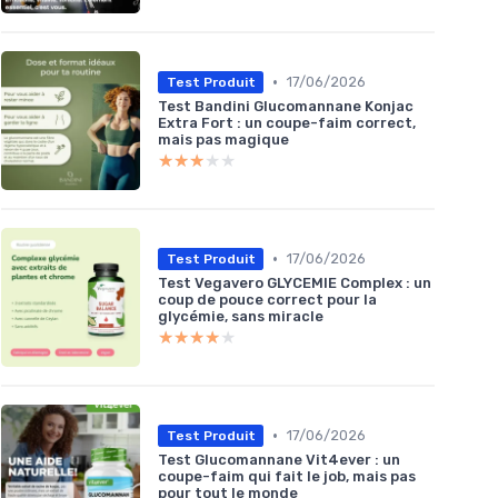
•
17/06/2026
Test Produit
Test Bandini Glucomannane Konjac
Extra Fort : un coupe-faim correct,
mais pas magique
★★★★★
★★★★★
•
17/06/2026
Test Produit
Test Vegavero GLYCEMIE Complex : un
coup de pouce correct pour la
glycémie, sans miracle
★★★★★
★★★★★
•
17/06/2026
Test Produit
Test Glucomannane Vit4ever : un
coupe-faim qui fait le job, mais pas
pour tout le monde