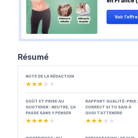
en France (
Voir l'offre
Résumé
NOTE DE LA RÉDACTION
★★★★★
★★★★★
GOÛT ET PRISE AU
RAPPORT QUALITÉ-PRIX 
QUOTIDIEN : NEUTRE, ÇA
CORRECT SI TU SAIS À
PASSE SANS Y PENSER
QUOI T’ATTENDRE
★★★★★
★★★★★
★★★★★
★★★★★