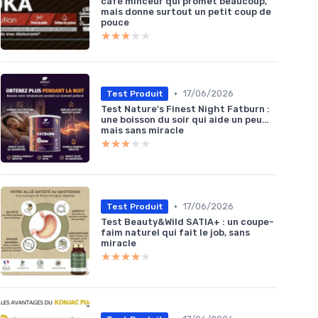
café minceur qui promet beaucoup,
mais donne surtout un petit coup de
pouce
★★★★★
★★★★★
•
17/06/2026
Test Produit
Test Nature's Finest Night Fatburn :
une boisson du soir qui aide un peu…
mais sans miracle
★★★★★
★★★★★
•
17/06/2026
Test Produit
Test Beauty&Wild SATIA+ : un coupe-
faim naturel qui fait le job, sans
miracle
★★★★★
★★★★★