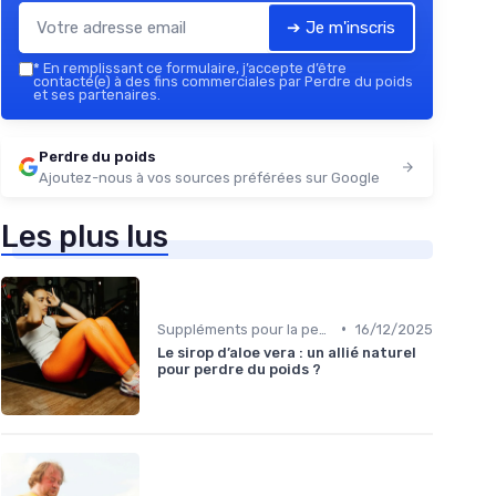
➔ Je m'inscris
*
En remplissant ce formulaire, j’accepte d’être
contacté(e) à des fins commerciales par Perdre du poids
et ses partenaires.
Perdre du poids
Ajoutez-nous à vos sources préférées sur Google
Les plus lus
•
Suppléments pour la perte de poids
16/12/2025
Le sirop d’aloe vera : un allié naturel
pour perdre du poids ?