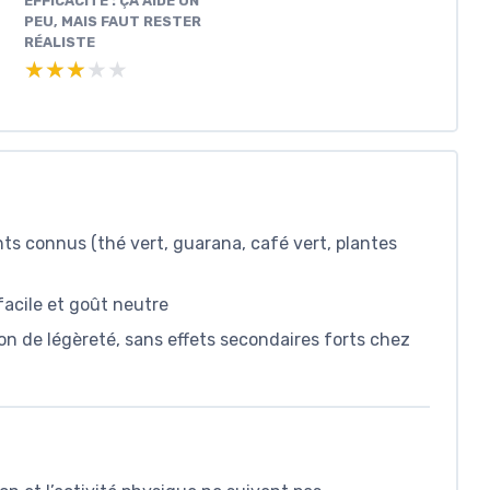
EFFICACITÉ : ÇA AIDE UN
PEU, MAIS FAUT RESTER
RÉALISTE
★★★★★
★★★★★
ts connus (thé vert, guarana, café vert, plantes
facile et goût neutre
tion de légèreté, sans effets secondaires forts chez