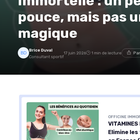
Immortelle : un p
pouce, mais pas 
magique
Brice Duval
17 juin 2026
1 min de lecture
Par
Consultant sportif
OFFICINE IMMO
VITAMINES M
Elimine les