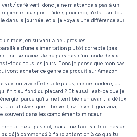
ert / café vert, donc je ne m’attendais pas à un
 régime et du sport. L’idée, pour moi, c’était surtout
rgie dans la journée, et si je voyais une différence sur
d’un mois, en suivant à peu près les
parallèle d’une alimentation plutôt correcte (pas
ort par semaine. Je ne pars pas d’un mode de vie
 fast-food tous les jours. Donc je pense que mon cas
i vont acheter ce genre de produit sur Amazon.
 je vois un vrai effet sur le poids, même modéré, ou
i finit au fond du placard ? Et aussi : est-ce que je
nergie, parce qu’ils mettent bien en avant la détox,
 est plutôt classique : thé vert, café vert, guarana,
uve souvent dans les compléments minceur.
produit n’est pas nul, mais il ne faut surtout pas en
tu as déjà commencé à faire attention à ce que tu