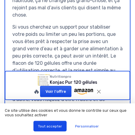
habitude, ça ne change pas grand-chose, et ça
rejoint pas mal d’avis clients qui disent la même
chose.
Si vous cherchez un support pour stabiliser
votre poids ou limiter un peu les portions, que
vous êtes prêt à respecter la prise avec un
grand verre d’eau et à garder une alimentation à
peu près correcte, ça peut avoir un intérêt. Le
flacon de 120 gélules offre une durée
d’utilisation correcte, et la prise est simple au
quotidien. Par contre, si vous espérez une perte
Nutritionpro
Konjac Pur 120 gélules
de poids significative juste en ajoutant ces
🔥
gélules à votre routine sans rien changer
Voir l'offre
d’autre, vous risquez d’être frustré et de
rejoindre ceux qui crient à l’arnaque dans les
Ce site utilise des cookies et vous donne le contrôle sur ceux que
commentaires.
vous souhaitez activer
En gros, je le vois comme un petit outil parmi
Tout accepter
Personnaliser
d’autres, pas comme la solution centrale. Pour