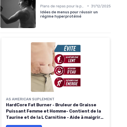
•
Plans de repas pour la perte de poids
31/12/2025
Idées de menus pour réussir un
régime hyperprotéiné
AS AMERICAN SUPLEMENT
HardCore Fat Burner - Bruleur de Graisse
Puissant Femme et Homme- Contient de la
Taurine et de la L Carnitine - Aide à maigrir
et bruler les graisses - Coup Faime - 60