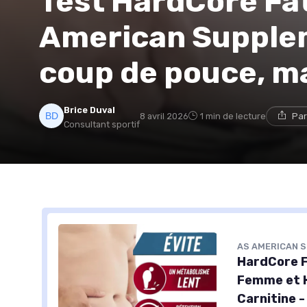
Test HardCore Fa
American Supplem
coup de pouce, m
Brice Duval
8 avril 2026
1 min de lecture
Par
Consultant sportif
AS AMERICAN 
HardCore F
Femme et H
Carnitine -