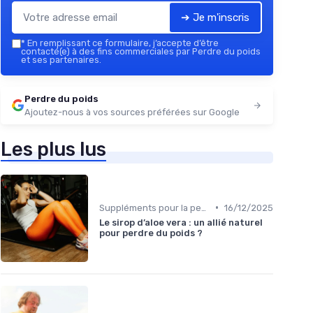
➔ Je m'inscris
*
En remplissant ce formulaire, j’accepte d’être
contacté(e) à des fins commerciales par Perdre du poids
et ses partenaires.
Perdre du poids
Ajoutez-nous à vos sources préférées sur Google
Les plus lus
•
Suppléments pour la perte de poids
16/12/2025
Le sirop d’aloe vera : un allié naturel
pour perdre du poids ?