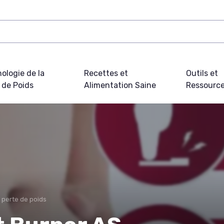
ologie de la
Recettes et
Outils et
 de Poids
Alimentation Saine
Ressourc
 perte de poids