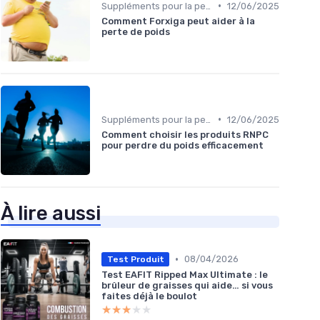
•
Suppléments pour la perte de poids
12/06/2025
Comment Forxiga peut aider à la
perte de poids
•
Suppléments pour la perte de poids
12/06/2025
Comment choisir les produits RNPC
pour perdre du poids efficacement
À lire aussi
•
08/04/2026
Test Produit
Test EAFIT Ripped Max Ultimate : le
brûleur de graisses qui aide… si vous
faites déjà le boulot
★★★★★
★★★★★