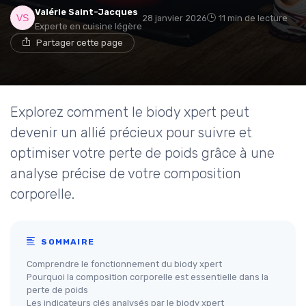
Valérie Saint-Jacques
28 janvier 2026
11 min de lecture
Experte en cuisine légère
Partager cette page
Explorez comment le biody xpert peut
devenir un allié précieux pour suivre et
optimiser votre perte de poids grâce à une
analyse précise de votre composition
corporelle.
SOMMAIRE
Comprendre le fonctionnement du biody xpert
Pourquoi la composition corporelle est essentielle dans la
perte de poids
Les indicateurs clés analysés par le biody xpert