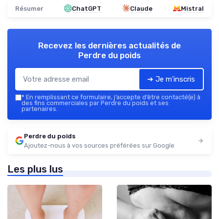
Résumer
ChatGPT
Claude
Mistral
Recevez les dernières actualités de
Perdre du poids
➔ Je m'inscris
*
En remplissant ce formulaire, j’accepte d’être contacté(e) à
des fins commerciales par Perdre du poids et ses
partenaires.
Perdre du poids
Ajoutez-nous à vos sources préférées sur Google
Les plus lus