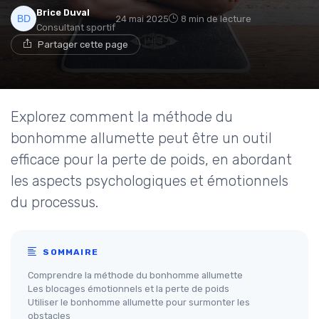
Brice Duval
24 mai 2025
8 min de lecture
Consultant sportif
Partager cette page
Explorez comment la méthode du
bonhomme allumette peut être un outil
efficace pour la perte de poids, en abordant
les aspects psychologiques et émotionnels
du processus.
SOMMAIRE
Comprendre la méthode du bonhomme allumette
Les blocages émotionnels et la perte de poids
Utiliser le bonhomme allumette pour surmonter les
obstacles