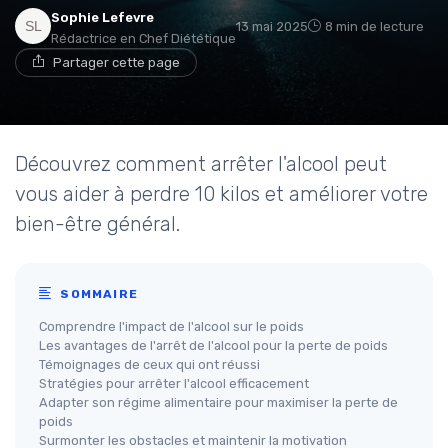
Sophie Lefevre
13 mai 2025
8 min de lecture
Rédactrice en Chef Diététique
Partager cette page
Découvrez comment arrêter l'alcool peut
vous aider à perdre 10 kilos et améliorer votre
bien-être général.
SOMMAIRE
Comprendre l'impact de l'alcool sur le poids
Les avantages de l'arrêt de l'alcool pour la perte de poids
Témoignages de ceux qui ont réussi
Stratégies pour arrêter l'alcool efficacement
Adapter son régime alimentaire pour maximiser la perte de
poids
Surmonter les obstacles et maintenir la motivation