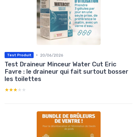
•
20/06/2026
Test Produit
Test Draineur Minceur Water Cut Eric
Favre : le draineur qui fait surtout bosser
les toilettes
★★★★★
★★★★★