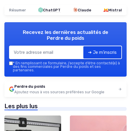
Résumer
ChatGPT
Claude
Mistral
Recevez les dernières actualités de
Perdre du poids
➔ Je m'inscris
*
En remplissant ce formulaire, j’accepte d’être contacté(e) à
des fins commerciales par Perdre du poids et ses
partenaires.
Perdre du poids
Ajoutez-nous à vos sources préférées sur Google
Les plus lus