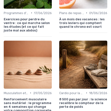
•
•
Programmes d'entraînement
17/06/2026
Plans de repas pour la perte de poids
01/06/2026
Exercices pour perdre du
À un mois des vacances : les
ventre : ce qui marche selon
trois leviers qui comptent
les études (et ce qui fait
quand le chrono est court
juste mal aux abdos)
•
•
Musculation et tonification
29/05/2026
Cardio pour la perte de poids
18/05/2026
Renforcement musculaire
8 500 pas par jour : la science
sans matériel : le programme
recalibre le compteur de la
en 4 semaines qui change
perte de poids
votre composition corporelle