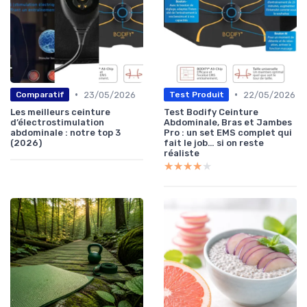
•
•
23/05/2026
22/05/2026
Comparatif
Test Produit
Les meilleurs ceinture
Test Bodify Ceinture
d’électrostimulation
Abdominale, Bras et Jambes
abdominale : notre top 3
Pro : un set EMS complet qui
(2026)
fait le job… si on reste
réaliste
★★★★★
★★★★★