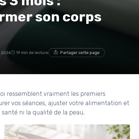
 3 mois :
rmer son corps
et 2026
19 min de lecture
Partager cette page
oi ressemblent vraiment les premiers
er vos séances, ajuster votre alimentation et
 santé ni la qualité de la peau.