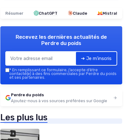
Résumer
ChatGPT
Claude
Mistral
Recevez les dernières actualités de
Perdre du poids
➔ Je m'inscris
*
En remplissant ce formulaire, j’accepte d’être
contacté(e) à des fins commerciales par Perdre du poids
et ses partenaires.
Perdre du poids
Ajoutez-nous à vos sources préférées sur Google
Les plus lus