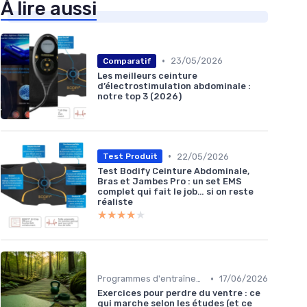
À lire aussi
•
23/05/2026
Comparatif
Les meilleurs ceinture
d’électrostimulation abdominale :
notre top 3 (2026)
•
22/05/2026
Test Produit
Test Bodify Ceinture Abdominale,
Bras et Jambes Pro : un set EMS
complet qui fait le job… si on reste
réaliste
★★★★★
★★★★★
•
Programmes d'entraînement
17/06/2026
Exercices pour perdre du ventre : ce
qui marche selon les études (et ce