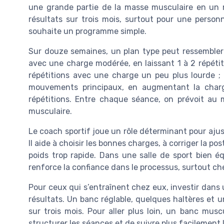
une grande partie de la masse musculaire en un 
résultats sur trois mois, surtout pour une person
souhaite un programme simple.
Sur douze semaines, un plan type peut ressembler à
avec une charge modérée, en laissant 1 à 2 répétiti
répétitions avec une charge un peu plus lourde ; 
mouvements principaux, en augmentant la charg
répétitions. Entre chaque séance, on prévoit au 
musculaire.
Le coach sportif joue un rôle déterminant pour ajust
Il aide à choisir les bonnes charges, à corriger la po
poids trop rapide. Dans une salle de sport bien éq
renforce la confiance dans le processus, surtout ch
Pour ceux qui s’entraînent chez eux, investir dans
résultats. Un banc réglable, quelques haltères et un
sur trois mois. Pour aller plus loin, un banc mus
structurer les séances et de suivre plus facilement l