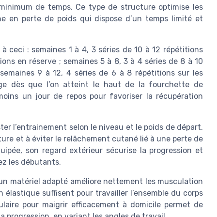
minimum de temps. Ce type de structure optimise les
ne en perte de poids qui dispose d’un temps limité et
 ceci : semaines 1 à 4, 3 séries de 10 à 12 répétitions
ons en réserve ; semaines 5 à 8, 3 à 4 séries de 8 à 10
semaines 9 à 12, 4 séries de 6 à 8 répétitions sur les
e dès que l’on atteint le haut de la fourchette de
moins un jour de repos pour favoriser la récupération
er l’entrainement selon le niveau et le poids de départ.
sture et à éviter le relâchement cutané lié à une perte de
uipée, son regard extérieur sécurise la progression et
ez les débutants.
 un matériel adapté améliore nettement les musculation
 élastique suffisent pour travailler l’ensemble du corps
culaire pour maigrir efficacement à domicile permet de
a progression, en variant les angles de travail.