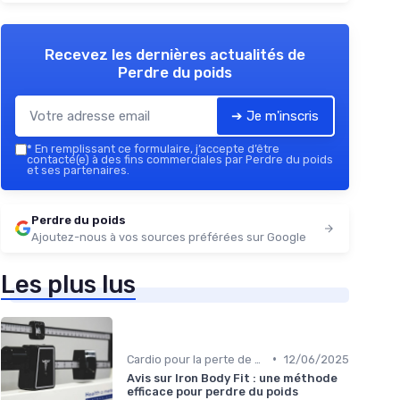
Recevez les dernières actualités de
Perdre du poids
➔ Je m'inscris
*
En remplissant ce formulaire, j’accepte d’être
contacté(e) à des fins commerciales par Perdre du poids
et ses partenaires.
Perdre du poids
Ajoutez-nous à vos sources préférées sur Google
Les plus lus
•
Cardio pour la perte de poids
12/06/2025
Avis sur Iron Body Fit : une méthode
efficace pour perdre du poids