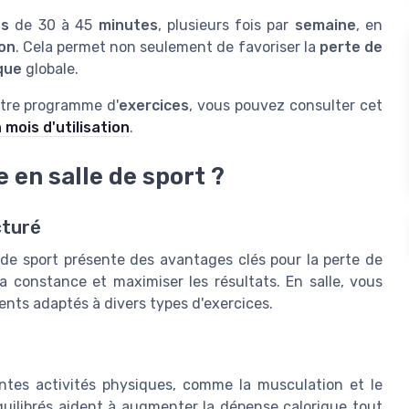
es
de 30 à 45
minutes
, plusieurs fois par
semaine
, en
on
. Cela permet non seulement de favoriser la
perte de
que
globale.
otre programme d'
exercices
, vous pouvez consulter cet
 mois d'utilisation
.
en salle de sport ?
cturé
de sport présente des avantages clés pour la perte de
la constance et maximiser les résultats. En salle, vous
ents adaptés à divers types d'exercices.
entes activités physiques, comme la musculation et le
uilibrés aident à augmenter la dépense calorique tout