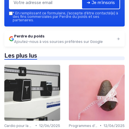
➔ Je m'inscris
*
En remplissant ce formulaire, j’accepte d’être contacté(e) à
des fins commerciales par Perdre du poids et ses
partenaires.
Perdre du poids
Ajoutez-nous à vos sources préférées sur Google
Les plus lus
•
•
Cardio pour la perte de poids
12/06/2025
Programmes d'entraînement
12/06/2025