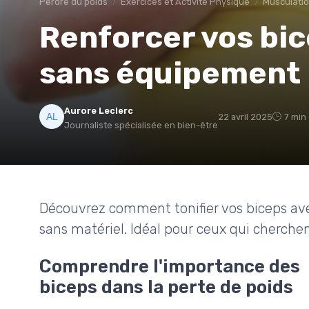
Perdre du poids
Exercices et Activité Physique
Musculation
Renforcer vos bic
sans équipement
Aurore Leclerc
22 avril 2025
7 min
Journaliste spécialisée en bien-être
Découvrez comment tonifier vos biceps avec
sans matériel. Idéal pour ceux qui cherchen
Comprendre l'importance des
biceps dans la perte de poids