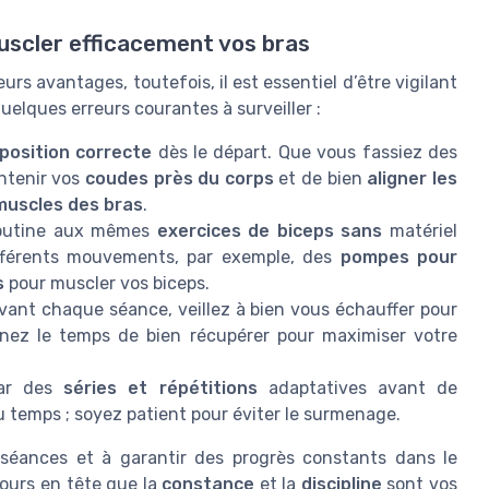
uscler efficacement vos bras
urs avantages, toutefois, il est essentiel d’être vigilant
uelques erreurs courantes à surveiller :
position correcte
dès le départ. Que vous fassiez des
intenir vos
coudes près du corps
et de bien
aligner les
muscles des bras
.
routine aux mêmes
exercices de biceps sans
matériel
différents mouvements, par exemple, des
pompes pour
s
pour muscler vos biceps.
ant chaque séance, veillez à bien vous échauffer pour
renez le temps de bien récupérer pour maximiser votre
ar des
séries et répétitions
adaptatives avant de
u temps ; soyez patient pour éviter le surmenage.
s séances et à garantir des progrès constants dans le
jours en tête que la
constance
et la
discipline
sont vos