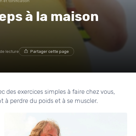
 et tonification
eps à la maison
 de lecture
Partager cette page
 des exercices simples à faire chez vous,
t à perdre du poids et à se muscler.