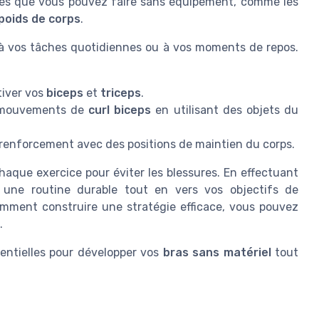
s que vous pouvez faire sans équipement, comme les
poids de corps
.
 à vos tâches quotidiennes ou à vos moments de repos.
tiver vos
biceps
et
triceps
.
s mouvements de
curl biceps
en utilisant des objets du
 renforcement avec des positions de maintien du corps.
haque exercice pour éviter les blessures. En effectuant
une routine durable tout en vers vos objectifs de
omment construire une stratégie efficace, vous pouvez
.
sentielles pour développer vos
bras sans matériel
tout