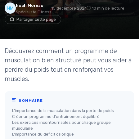
Noah Moreau
15 décembre 2024
10 min de lecture
Spécialiste Fitness
Partager cette page
Découvrez comment un programme de
musculation bien structuré peut vous aider à
perdre du poids tout en renforçant vos
muscles.
SOMMAIRE
L'importance de la musculation dans la perte de poids
Créer un programme d'entraînement équilibré
Les exercices incontournables pour chaque groupe
musculaire
L'importance du déficit calorique