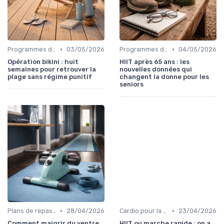
•
•
Programmes d'entraînement
03/05/2026
Programmes d'entraînement
04/05/2026
Opération bikini : huit
HIIT après 65 ans : les
semaines pour retrouver la
nouvelles données qui
plage sans régime punitif
changent la donne pour les
seniors
•
•
Plans de repas pour la perte de poids
28/04/2026
Cardio pour la perte de poids
23/04/2026
Comment maigrir du ventre
HIIT ou marche rapide : on a