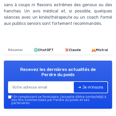
sans à coups ni flexions extrêmes des genoux ou des
hanches. Un avis médical et, si possible, quelques
séances avec un kinésithérapeute ou un coach formé
aux publics seniors sont fortement recommandés.
Résumer
ChatGPT
Claude
Mistral
Recevez les dernières actualités de
Perdre du poids
➔ Je m'inscris
*
En remplissant ce formulaire, j’accepte d’être contacté(e) à
des fins commerciales par Perdre du poids et ses
partenaires.