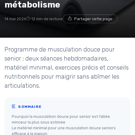
métabolisme
14 mai 2026
12 min de lecture
Partager cette page
Programme de musculation douce pour
senior : deux séances hebdomadaires,
matériel minimal, exercices précis et conseils
nutritionnels pour maigrir sans abîmer les
articulations.
SOMMAIRE
Pourquoi la musculation douce pour senior est l’alliée
minceur la plus sous estimée
Le matériel minimal pour une musculation douce seniors
efficace à la maison