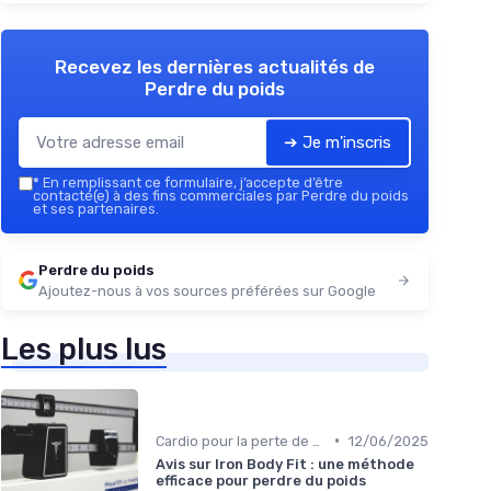
Recevez les dernières actualités de
Perdre du poids
➔ Je m'inscris
*
En remplissant ce formulaire, j’accepte d’être
contacté(e) à des fins commerciales par Perdre du poids
et ses partenaires.
Perdre du poids
Ajoutez-nous à vos sources préférées sur Google
Les plus lus
•
Cardio pour la perte de poids
12/06/2025
Avis sur Iron Body Fit : une méthode
efficace pour perdre du poids