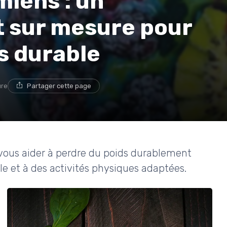
miens : un
sur mesure pour
s durable
ure
Partager cette page
ous aider à perdre du poids durablement
le et à des activités physiques adaptées.