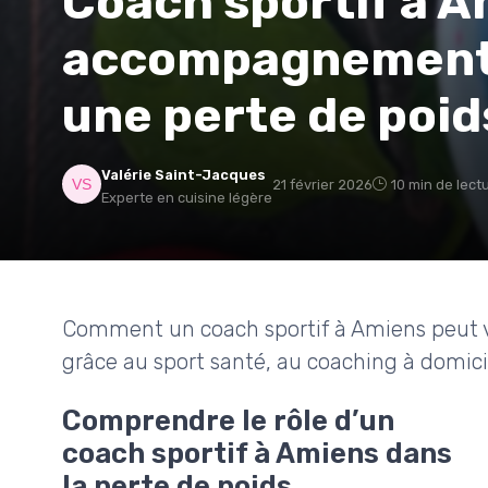
Coach sportif à A
accompagnement 
une perte de poid
Valérie Saint-Jacques
21 février 2026
10 min de lect
Experte en cuisine légère
Comment un coach sportif à Amiens peut v
grâce au sport santé, au coaching à domici
Comprendre le rôle d’un
coach sportif à Amiens dans
la perte de poids