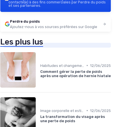
contacté(e) à des fins commerciales par Perdre du poids
et ses partenaires.
Perdre du poids
Ajoutez-nous à vos sources préférées sur Google
Les plus lus
•
Habitudes et changements de style de vie
12/06/2025
Comment gérer la perte de poids
après une opération de hernie hiatale
•
Image corporelle et estime de soi
12/06/2025
La transformation du visage après
une perte de poids