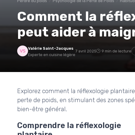
Perdre du poids
Psychologie de la Perte de Poids
Habitud
Comment la réflex
peut aider à maigr
Valérie Saint-Jacques
7 avril 2025
9 min de lecture
Experte en cuisine légère
Explorez comment la réflexologie plantaire
perte de poids, en stimulant des zones spé
bien-être général.
Comprendre la réflexologie
plantaire