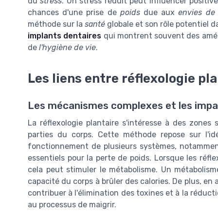
du
stress
. Un stress réduit peut influencer positi
chances d'une prise de
poids
due aux
envies de
méthode sur la
santé
globale et son rôle potentiel d
implants dentaires
qui montrent souvent des améli
de
l'hygiène de vie
.
Les liens entre réflexologie pl
Les mécanismes complexes et les impa
La réflexologie plantaire s'intéresse à des zones 
parties du corps. Cette méthode repose sur l'id
fonctionnement de plusieurs systèmes, notamment
essentiels pour la perte de poids. Lorsque les réfl
cela peut stimuler le métabolisme. Un métabolisme
capacité du corps à brûler des calories. De plus, en 
contribuer à l'élimination des toxines et à la réduct
au processus de maigrir.