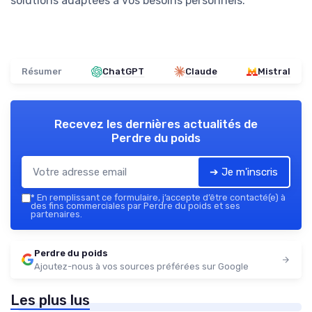
solutions adaptées à vos besoins personnels.
Résumer
ChatGPT
Claude
Mistral
Recevez les dernières actualités de
Perdre du poids
➔ Je m'inscris
*
En remplissant ce formulaire, j’accepte d’être contacté(e) à
des fins commerciales par Perdre du poids et ses
partenaires.
Perdre du poids
Ajoutez-nous à vos sources préférées sur Google
Les plus lus