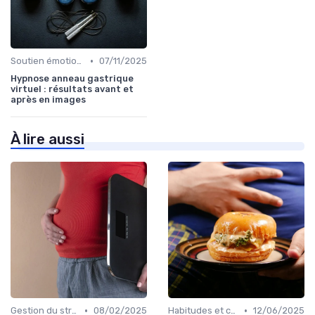
•
Soutien émotionnel
07/11/2025
Hypnose anneau gastrique
virtuel : résultats avant et
après en images
À lire aussi
•
•
Gestion du stress et de l'anxiété
08/02/2025
Habitudes et changements de style de vie
12/06/2025