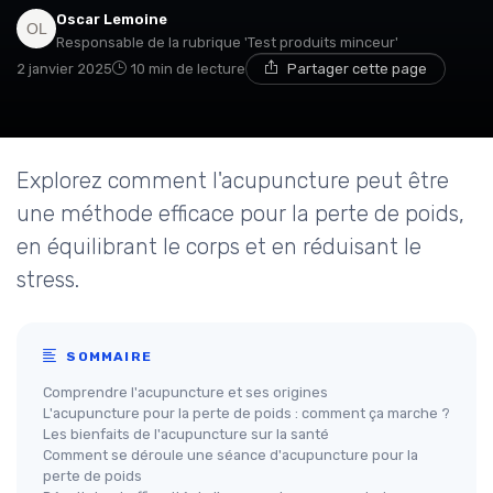
Oscar Lemoine
Responsable de la rubrique 'Test produits minceur'
2 janvier 2025
10 min de lecture
Partager cette page
Explorez comment l'acupuncture peut être
une méthode efficace pour la perte de poids,
en équilibrant le corps et en réduisant le
stress.
SOMMAIRE
Comprendre l'acupuncture et ses origines
L'acupuncture pour la perte de poids : comment ça marche ?
Les bienfaits de l'acupuncture sur la santé
Comment se déroule une séance d'acupuncture pour la
perte de poids