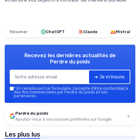
Résumer
ChatGPT
Claude
Mistral
Recevez les dernières actualités de
Perdre du poids
➔ Je m'inscris
*
En remplissant ce formulaire, j’accepte d’être contacté(e) à
des fins commerciales par Perdre du poids et ses
partenaires.
Perdre du poids
Ajoutez-nous à vos sources préférées sur Google
Les plus lus