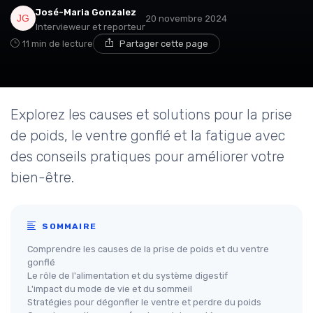
José-Maria Gonzalez
20 novembre 2024
Intervieweur et reporteur
11 min de lecture
Partager cette page
Explorez les causes et solutions pour la prise
de poids, le ventre gonflé et la fatigue avec
des conseils pratiques pour améliorer votre
bien-être.
SOMMAIRE
Comprendre les causes de la prise de poids et du ventre
gonflé
Le rôle de l'alimentation et du système digestif
L'impact du mode de vie et du sommeil
Stratégies pour dégonfler le ventre et perdre du poids