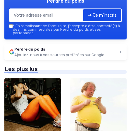
Perdre du poids
➔ Je m'inscris
*
En remplissant ce formulaire, j’accepte d’être contacté(e) à
des fins commerciales par Perdre du poids et ses
partenaires.
Perdre du poids
Ajoutez-nous à vos sources préférées sur Google
Les plus lus