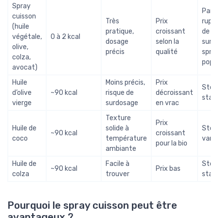
Spray
Parf
cuisson
Très
Prix
rupt
(huile
pratique,
croissant
de s
végétale,
0 à 2 kcal
dosage
selon la
sur l
olive,
précis
qualité
spra
colza,
popul
avocat)
Huile
Moins précis,
Prix
Stoc
d’olive
~90 kcal
risque de
décroissant
stab
vierge
surdosage
en vrac
Texture
Prix
Huile de
solide à
Stoc
~90 kcal
croissant
coco
température
varia
pour la bio
ambiante
Huile de
Facile à
Stoc
~90 kcal
Prix bas
colza
trouver
stab
Pourquoi le spray cuisson peut être
avantageux ?