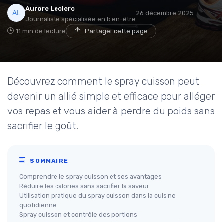
Aurore Leclerc
26 décembre 2025
Journaliste spécialisée en bien-être
11 min de lecture
Partager cette page
Découvrez comment le spray cuisson peut
devenir un allié simple et efficace pour alléger
vos repas et vous aider à perdre du poids sans
sacrifier le goût.
SOMMAIRE
Comprendre le spray cuisson et ses avantages
Réduire les calories sans sacrifier la saveur
Utilisation pratique du spray cuisson dans la cuisine
quotidienne
Spray cuisson et contrôle des portions