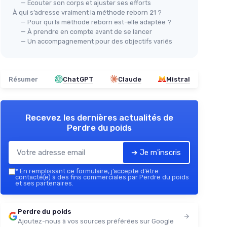
— Écouter son corps et ajuster ses efforts
À qui s’adresse vraiment la méthode reborn 21 ?
— Pour qui la méthode reborn est-elle adaptée ?
— À prendre en compte avant de se lancer
— Un accompagnement pour des objectifs variés
Résumer
ChatGPT
Claude
Mistral
Recevez les dernières actualités de
Perdre du poids
➔ Je m'inscris
*
En remplissant ce formulaire, j’accepte d’être
contacté(e) à des fins commerciales par Perdre du poids
et ses partenaires.
Perdre du poids
Ajoutez-nous à vos sources préférées sur Google