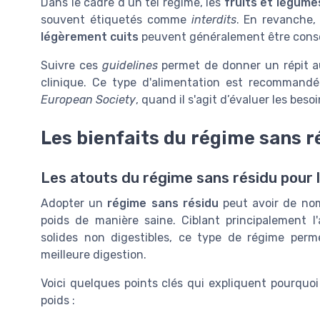
Dans le cadre d’un tel régime, les
fruits et légume
souvent étiquetés comme
interdits
. En revanche,
légèrement cuits
peuvent généralement être con
Suivre ces
guidelines
permet de donner un répit au
clinique. Ce type d'alimentation est recommandé 
European Society
, quand il s'agit d’évaluer les beso
Les bienfaits du régime sans r
Les atouts du régime sans résidu pour l
Adopter un
régime sans résidu
peut avoir de nom
poids de manière saine. Ciblant principalement l
solides non digestibles, ce type de régime perm
meilleure digestion.
Voici quelques points clés qui expliquent pourquoi
poids :