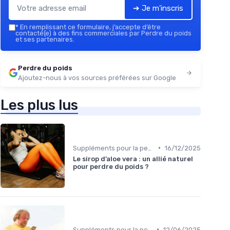
➔ Je m'inscris
*
En remplissant ce formulaire, j’accepte d’être
contacté(e) à des fins commerciales par Perdre du poids
et ses partenaires.
Perdre du poids
Ajoutez-nous à vos sources préférées sur Google
Les plus lus
•
Suppléments pour la perte de poids
16/12/2025
Le sirop d’aloe vera : un allié naturel
pour perdre du poids ?
•
Suppléments pour la perte de poids
12/06/2025