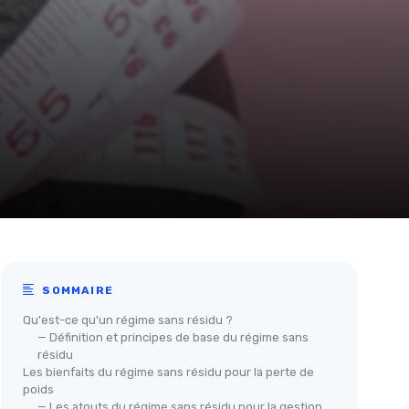
SOMMAIRE
Qu'est-ce qu'un régime sans résidu ?
— Définition et principes de base du régime sans
résidu
Les bienfaits du régime sans résidu pour la perte de
poids
— Les atouts du régime sans résidu pour la gestion