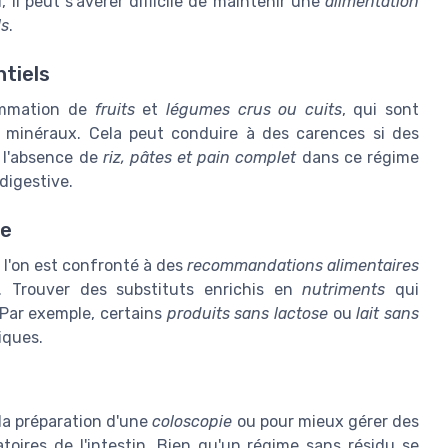
 il peut s'avérer difficile de maintenir une
alimentation
ls
.
tiels
ommation de
fruits
et
légumes crus ou cuits
, qui sont
 minéraux. Cela peut conduire à des carences si des
 l'absence de
riz, pâtes et pain complet
dans ce régime
 digestive.
re
e l'on est confronté à des
recommandations alimentaires
. Trouver des substituts enrichis en
nutriments
qui
 Par exemple, certains
produits sans lactose
ou
lait sans
iques.
 la préparation d'une
coloscopie
ou pour mieux gérer des
oires de l'intestin. Bien qu'un régime sans résidu se