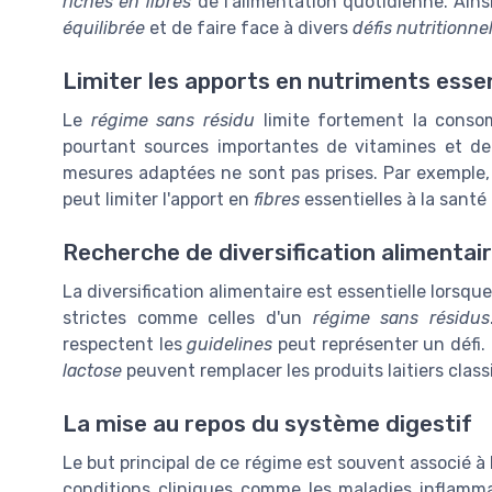
riches en fibres
de l'alimentation quotidienne. Ainsi,
équilibrée
et de faire face à divers
défis nutritionne
Limiter les apports en nutriments essen
Le
régime sans résidu
limite fortement la cons
pourtant sources importantes de vitamines et de
mesures adaptées ne sont pas prises. Par exemple,
peut limiter l'apport en
fibres
essentielles à la santé
Recherche de diversification alimentai
La diversification alimentaire est essentielle lorsqu
strictes comme celles d'un
régime sans résidus
respectent les
guidelines
peut représenter un défi.
lactose
peuvent remplacer les produits laitiers class
La mise au repos du système digestif
Le but principal de ce régime est souvent associé à
conditions cliniques comme les maladies inflammat