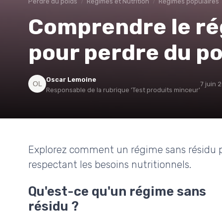
Perdre du poids
Régimes et Nutrition
Régimes populaires
Comprendre le ré
pour perdre du po
Oscar Lemoine
7 juin 
Responsable de la rubrique 'Test produits minceur'
Explorez comment un régime sans résidu pe
respectant les besoins nutritionnels.
Qu'est-ce qu'un régime sans
résidu ?