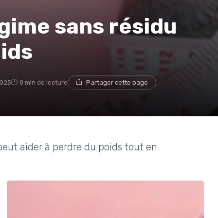
gime sans résidu
ids
2025
8 min de lecture
Partager cette page
ut aider à perdre du poids tout en