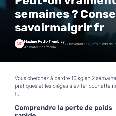
Peut-on vraiment 
semaines ? Consei
savoirmaigrir fr
Maxime Petit-Tremblay
27 novembre 2025
11 min de l
Animateur de forum
Vous cherchez à perdre 10 kg en 2 semaines 
pratiques et les pièges à éviter pour attei
fr.
Comprendre la perte de poids
rapide