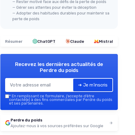
— Rester motivé face aux défis de la perte de poids
— Gérer ses attentes pour éviter la déception
— Adopter des habitudes durables pour maintenir sa
perte de poids
Résumer
ChatGPT
Claude
Mistral
Recevez les dernières actualités de
Perdre du poids
➔ Je m'inscris
*
En remplissant ce formulaire, j’accepte d’être
contacté(e) à des fins commerciales par Perdre du poids
et ses partenaires.
Perdre du poids
Ajoutez-nous à vos sources préférées sur Google