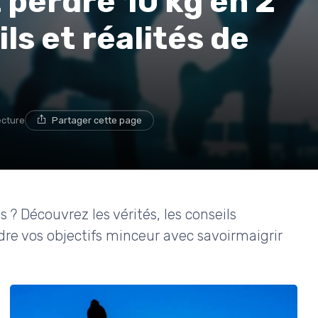
perdre 10 kg en 2
ls et réalités de
ecture
Partager cette page
? Découvrez les vérités, les conseils
ndre vos objectifs minceur avec savoirmaigrir