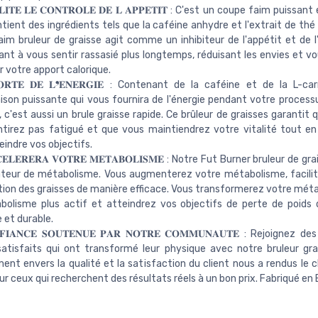
𝐋𝐈𝐓𝐄 𝐋𝐄 𝐂𝐎𝐍𝐓𝐑𝐎𝐋𝐄 𝐃𝐄 𝐋 𝐀𝐏𝐏𝐄𝐓𝐈𝐓 : C'est un coupe faim puissan
ontient des ingrédients tels que la caféine anhydre et l'extrait de thé
im bruleur de graisse agit comme un inhibiteur de l'appétit et de l
ant à vous sentir rassasié plus longtemps, réduisant les envies et vo
r votre apport calorique.
𝐎𝐑𝐓𝐄 𝐃𝐄 𝐋❜𝐄𝐍𝐄𝐑𝐆𝐈𝐄 : Contenant de la caféine et de la L-ca
son puissante qui vous fournira de l'énergie pendant votre process
, c'est aussi un brule graisse rapide. Ce brûleur de graisses garantit
tirez pas fatigué et que vous maintiendrez votre vitalité tout en 
eindre vos objectifs.
𝐂𝐂𝐄𝐋𝐄𝐑𝐄𝐑𝐀 𝐕𝐎𝐓𝐑𝐄 𝐌𝐄𝐓𝐀𝐁𝐎𝐋𝐈𝐒𝐌𝐄 : Notre Fut Burner bruleur de g
teur de métabolisme. Vous augmenterez votre métabolisme, facilita
on des graisses de manière efficace. Vous transformerez votre mét
bolisme plus actif et atteindrez vos objectifs de perte de poids
e et durable.
𝐈𝐀𝐍𝐂𝐄 𝐒𝐎𝐔𝐓𝐄𝐍𝐔𝐄 𝐏𝐀𝐑 𝐍𝐎𝐓𝐑𝐄 𝐂𝐎𝐌𝐌𝐔𝐍𝐀𝐔𝐓𝐄 : Rejoignez d
satisfaits qui ont transformé leur physique avec notre bruleur gra
nt envers la qualité et la satisfaction du client nous a rendus le ch
our ceux qui recherchent des résultats réels à un bon prix. Fabriqué en