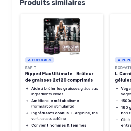
Produits similaires
🔥 POPULAIRE
🔥 POP
EAFIT
BODYAT
Ripped Max Ultimate - Brûleur
L-Carn
de graisses 2x120 comprimés
gélules
＋
Aide à brûler les graisses
grâce aux
＋
Vega
ingrédients ciblés
végét
＋
Améliore le métabolisme
＋
150
(formulation stimulante)
＋
180 
＋
Ingrédients connus
: L-Arginine, thé
bon r
vert, cacao, caféine
＋
Ciblé
＋
Convient hommes & femmes
entr