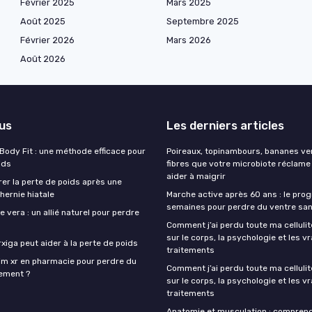
Février 2025
Mars 2025
Août 2025
Septembre 2025
Février 2026
Mars 2026
Août 2026
lus
Les derniers articles
 Body Fit : une méthode efficace pour
Poireaux, topinambours, bananes ver
ids
fibres que votre microbiote réclame
aider à maigrir
r la perte de poids après une
hernie hiatale
Marche active après 60 ans : le pr
semaines pour perdre du ventre san
e vera : un allié naturel pour perdre
Comment j’ai perdu toute ma cellulit
sur le corps, la psychologie et les vr
iga peut aider à la perte de poids
traitements
lim xr en pharmacie pour perdre du
Comment j’ai perdu toute ma cellulit
cement ?
sur le corps, la psychologie et les vr
traitements
Anatomie et musculation : compren