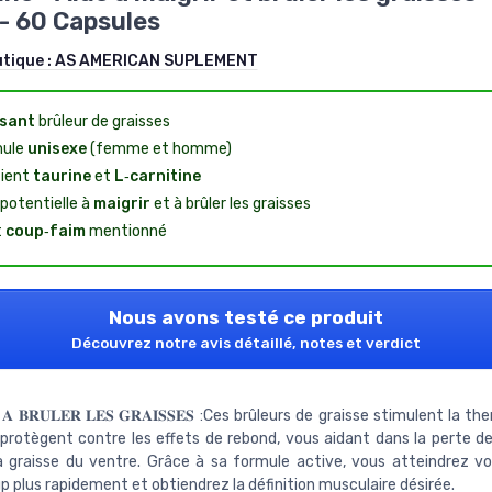
- 60 Capsules
utique :
AS AMERICAN SUPLEMENT
sant
brûleur de graisses
mule
unisexe
(femme et homme)
ient
taurine
et
L‑carnitine
 potentielle à
maigrir
et à brûler les graisses
t
coup‑faim
mentionné
Nous avons testé ce produit
Découvrez notre avis détaillé, notes et verdict
𝐄 𝐀 𝐁𝐑𝐔𝐋𝐄𝐑 𝐋𝐄𝐒 𝐆𝐑𝐀𝐈𝐒𝐒𝐄𝐒 :Ces brûleurs de graisse stimulent la
protègent contre les effets de rebond, vous aidant dans la perte de
a graisse du ventre. Grâce à sa formule active, vous atteindrez vo
 plus rapidement et obtiendrez la définition musculaire désirée.