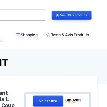
Nos TOPs produits
Shopping
Tests & Avis Produits
es
NT
ant
la L
Voir l'offre
- Coup