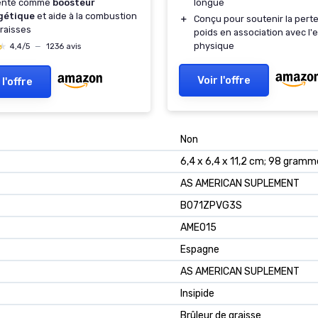
longue
enté comme
boosteur
gétique
et aide à la combustion
＋
Conçu pour soutenir la pert
raisses
poids en association avec l'e
physique
★
★
4,4/5
—
1236 avis
Voir l'offre
 l'offre
Non
6,4 x 6,4 x 11,2 cm; 98 gramm
AS AMERICAN SUPLEMENT
B071ZPVG3S
AME015
Espagne
AS AMERICAN SUPLEMENT
Insipide
Brûleur de graisse