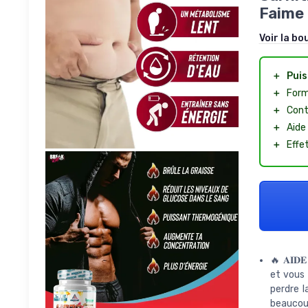
Faime 
Voir la bo
＋
Puis
＋
For
＋
Cont
＋
Aide
＋
Effe
🔥 𝐀𝐈𝐃
et vous 
perdre l
beaucoup