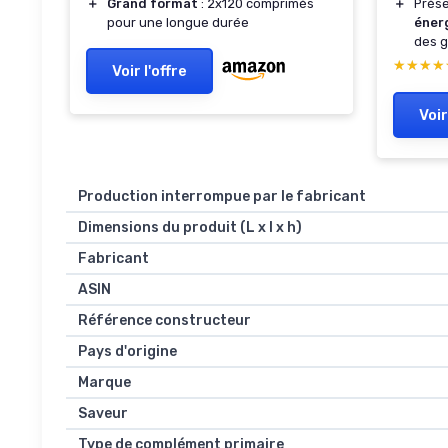
＋
Grand format
: 2x120 comprimés
＋
Prés
pour une longue durée
éner
des g
★★★★
★★★★
Voir l'offre
Voir
Production interrompue par le fabricant
Dimensions du produit (L x l x h)
Fabricant
ASIN
Référence constructeur
Pays d'origine
Marque
Saveur
Type de complément primaire