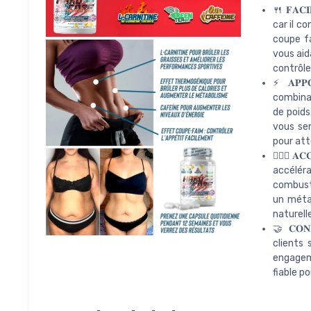
🍴 𝐅𝐀𝐂
car il c
coupe fa
vous aid
contrôle
⚡ 𝐀𝐏𝐏
combinai
de poids
vous sen
pour att
🏃🏻‍♂️ 𝐀
accéléra
combusti
un méta
naturell
🤝 𝐂𝐎𝐍
clients 
engageme
fiable p