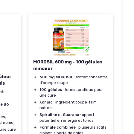
MOROSIL 600 mg - 100 gélules
minceur
ûleur
＋
600 mg MOROSIL
: extrait concentré
és
d'orange rouge
＋
100 gélules
: format pratique pour
nt
une cure
＋
Konjac
: ingrédient coupe-faim
ne B6
naturel
＋
Spiruline
et
Guarana
: apport
tes,
potentiel en énergie et tonus
 chrome)
＋
Formule combinée
: plusieurs actifs
une cure
ciblant la perte de poids