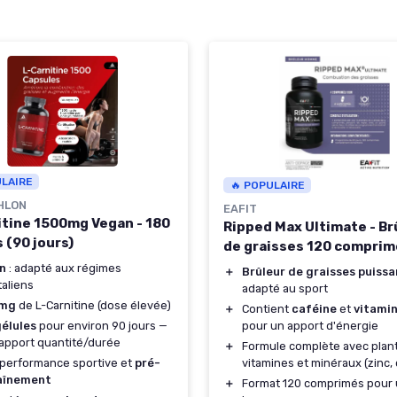
ULAIRE
🔥 POPULAIRE
HLON
EAFIT
itine 1500mg Vegan - 180
Ripped Max Ultimate - Br
 (90 jours)
de graisses 120 comprim
n
: adapté aux régimes
＋
Brûleur de graisses puissa
aliens
adapté au sport
0mg
de L-Carnitine (dose élevée)
＋
Contient
caféine
et
vitami
pour un apport d'énergie
gélules
pour environ 90 jours —
apport quantité/durée
＋
Formule complète avec plan
vitamines et minéraux (zinc,
 performance sportive et
pré-
aînement
＋
Format 120 comprimés pour 