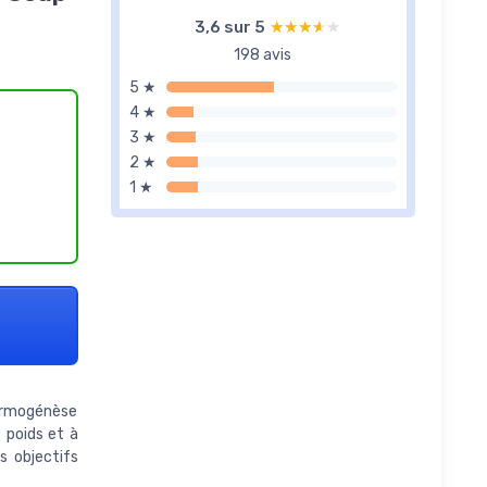
3,6 sur 5
★★★★★
★★★★★
198 avis
5 ★
4 ★
3 ★
2 ★
1 ★
 thermogénèse
 poids et à
s objectifs