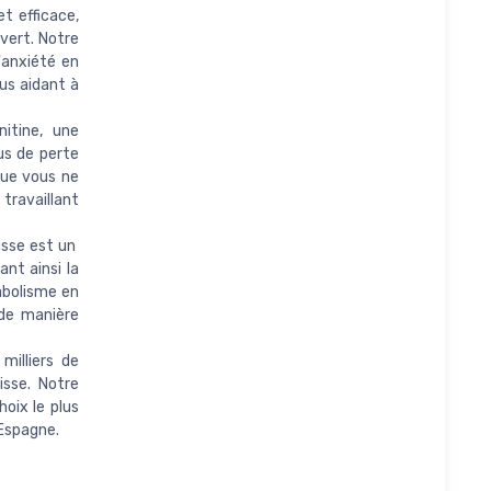
t et efficace,
 vert. Notre
'anxiété en
us aidant à
rnitine, une
us de perte
 que vous ne
travaillant
raisse est un
nt ainsi la
abolisme en
 de manière
es milliers de
isse. Notre
oix le plus
 Espagne.