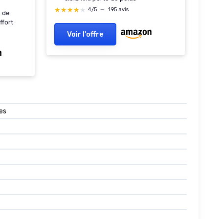
★★★★★
★★★★★
4/5
—
195 avis
e de
ffort
Voir l'offre
es