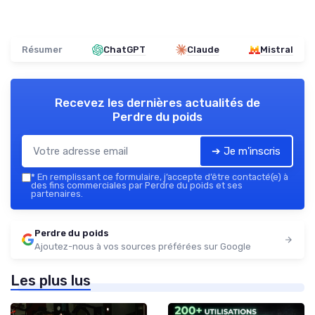
Résumer
ChatGPT
Claude
Mistral
Recevez les dernières actualités de
Perdre du poids
➔ Je m'inscris
*
En remplissant ce formulaire, j’accepte d’être contacté(e) à
des fins commerciales par Perdre du poids et ses
partenaires.
Perdre du poids
Ajoutez-nous à vos sources préférées sur Google
Les plus lus