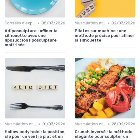
•
•
Conseils d'experts
05/03/2026
Musculation et tonification
02/03/2026
Adiposculpture : affiner la
Pilates sur machine : une
silhouette avec une
méthode précise pour affiner
liposuccion liposculpture
la silhouette
maîtrisée
•
•
Musculation et tonification
01/03/2026
Musculation et tonification
28/02/2026
Hollow body hold : la position
Crunch inversé : la méthode
clé pour un ventre plat et un
élégante pour sculpter un