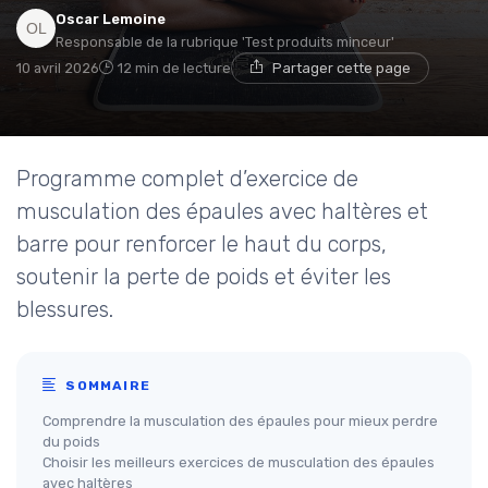
Oscar Lemoine
Responsable de la rubrique 'Test produits minceur'
10 avril 2026
12 min de lecture
Partager cette page
Programme complet d’exercice de
musculation des épaules avec haltères et
barre pour renforcer le haut du corps,
soutenir la perte de poids et éviter les
blessures.
SOMMAIRE
Comprendre la musculation des épaules pour mieux perdre
du poids
Choisir les meilleurs exercices de musculation des épaules
avec haltères