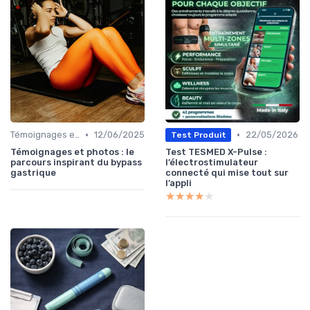
•
•
Témoignages et études de cas
12/06/2025
22/05/2026
Test Produit
Témoignages et photos : le
Test TESMED X-Pulse :
parcours inspirant du bypass
l’électrostimulateur
gastrique
connecté qui mise tout sur
l’appli
★★★★★
★★★★★