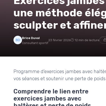
Exercices jambes 
une méthode élég
sculpter et affine
Brice Duval
23 février 2026
12 min de lecture
Consultant sportif
Programme d’exercices jambes avec haltères 
vos séances et soutenir une perte de poids 
Comprendre le lien entre
exercices jambes avec
haltères et perte de poids