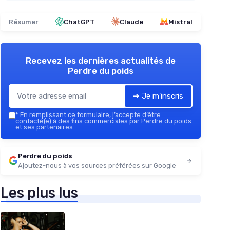
Résumer
ChatGPT
Claude
Mistral
Recevez les dernières actualités de
Perdre du poids
➔ Je m'inscris
*
En remplissant ce formulaire, j’accepte d’être
contacté(e) à des fins commerciales par Perdre du poids
et ses partenaires.
Perdre du poids
Ajoutez-nous à vos sources préférées sur Google
Les plus lus