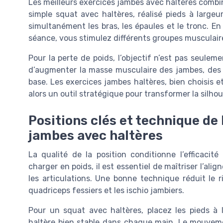
Les meilleurs exercices jambes avec haltères combi
simple squat avec haltères, réalisé pieds à largeu
simultanément les bras, les épaules et le tronc. E
séance, vous stimulez différents groupes musculaire
Pour la perte de poids, l’objectif n’est pas seulemen
d’augmenter la masse musculaire des jambes, des m
base. Les exercices jambes haltères, bien choisis e
alors un outil stratégique pour transformer la silhou
Positions clés et technique de
jambes avec haltères
La qualité de la position conditionne l’efficaci
charger en poids, il est essentiel de maîtriser l’al
les articulations. Une bonne technique réduit le 
quadriceps fessiers et les ischio jambiers.
Pour un squat avec haltères, placez les pieds à l
haltère bien stable dans chaque main. Le mouvem