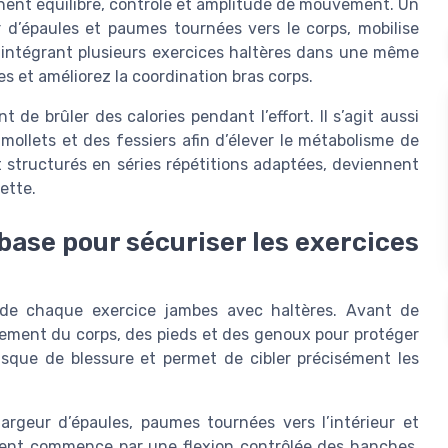
nent équilibre, contrôle et amplitude de mouvement. Un
r d’épaules et paumes tournées vers le corps, mobilise
n intégrant plusieurs exercices haltères dans une même
s et améliorez la coordination bras corps.
t de brûler des calories pendant l’effort. Il s’agit aussi
ollets et des fessiers afin d’élever le métabolisme de
t structurés en séries répétitions adaptées, deviennent
ette.
 base pour sécuriser les exercices
té de chaque exercice jambes avec haltères. Avant de
ignement du corps, des pieds et des genoux pour protéger
risque de blessure et permet de cibler précisément les
argeur d’épaules, paumes tournées vers l’intérieur et
ent commence par une flexion contrôlée des hanches,