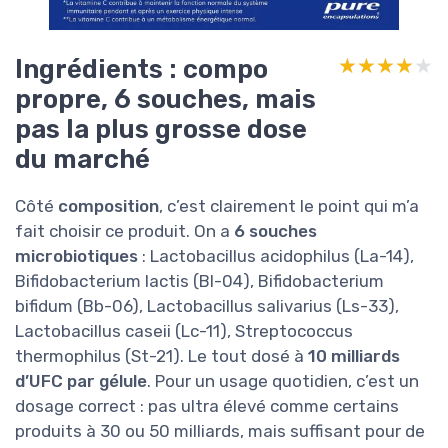
Ingrédients : compo
★★★★★
★★★★★
propre, 6 souches, mais
pas la plus grosse dose
du marché
Côté
composition
, c’est clairement le point qui m’a
fait choisir ce produit. On a
6 souches
microbiotiques
: Lactobacillus acidophilus (La-14),
Bifidobacterium lactis (Bl-04), Bifidobacterium
bifidum (Bb-06), Lactobacillus salivarius (Ls-33),
Lactobacillus caseii (Lc-11), Streptococcus
thermophilus (St-21). Le tout dosé à
10 milliards
d’UFC par gélule
. Pour un usage quotidien, c’est un
dosage correct : pas ultra élevé comme certains
produits à 30 ou 50 milliards, mais suffisant pour de