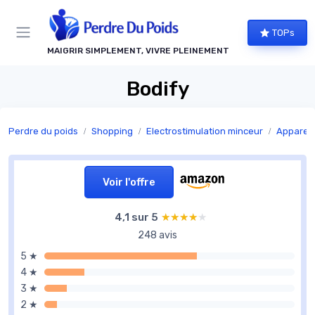
Panneau de gestion des cookies
TOPs
MAIGRIR SIMPLEMENT, VIVRE PLEINEMENT
Bodify
Perdre du poids
Shopping
Electrostimulation minceur
Appareils
Voir l'offre
4,1 sur 5
★★★★★
★★★★★
248 avis
5 ★
4 ★
3 ★
2 ★