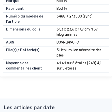
Marque
‎Bodify
Fabricant
‎Bodify
Numéro du modèle de
‎3488 + 2*3500 (sync)
l'article
Dimensions du colis
‎31,3 x 23,6 x 17,7 cm; 1,57
kilogrammes
ASIN
‎B09RQ49QFC
Pile(s) / Batterie(s)
3 Lithium-ion nécessite des
piles.
Moyenne des
4,1 4,1 sur 5 étoiles (248) 4,1
commentaires client
sur 5 étoiles
Les articles par date