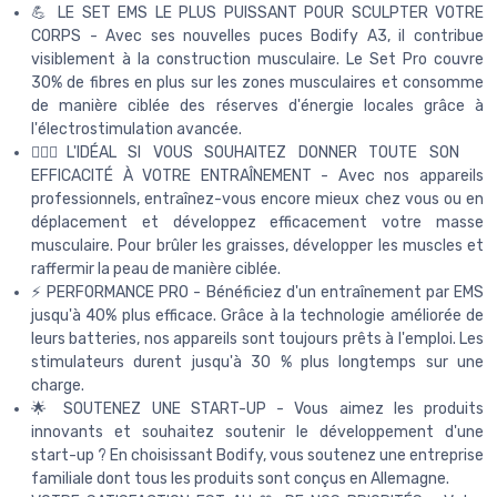
💪 LE SET EMS LE PLUS PUISSANT POUR SCULPTER VOTRE
CORPS - Avec ses nouvelles puces Bodify A3, il contribue
visiblement à la construction musculaire. Le Set Pro couvre
30% de fibres en plus sur les zones musculaires et consomme
de manière ciblée des réserves d'énergie locales grâce à
l'électrostimulation avancée.
🏃🏼‍♀️L'IDÉAL SI VOUS SOUHAITEZ DONNER TOUTE SON
EFFICACITÉ À VOTRE ENTRAÎNEMENT - Avec nos appareils
professionnels, entraînez-vous encore mieux chez vous ou en
déplacement et développez efficacement votre masse
musculaire. Pour brûler les graisses, développer les muscles et
raffermir la peau de manière ciblée.
⚡️ PERFORMANCE PRO - Bénéficiez d'un entraînement par EMS
jusqu'à 40% plus efficace. Grâce à la technologie améliorée de
leurs batteries, nos appareils sont toujours prêts à l'emploi. Les
stimulateurs durent jusqu'à 30 % plus longtemps sur une
charge.
🌟 SOUTENEZ UNE START-UP - Vous aimez les produits
innovants et souhaitez soutenir le développement d'une
start-up ? En choisissant Bodify, vous soutenez une entreprise
familiale dont tous les produits sont conçus en Allemagne.