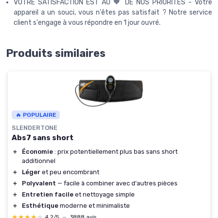
VOTRE SATISFACTION EST AU 🧡 DE NOS PRIORITÉS - Votre
appareil a un souci, vous n'êtes pas satisfait ? Notre service
client s'engage à vous répondre en 1 jour ouvré.
Produits similaires
🔥 POPULAIRE
SLENDERTONE
Abs7 sans short
＋
Économie
: prix potentiellement plus bas sans short
additionnel
＋
Léger
et peu encombrant
＋
Polyvalent
— facile à combiner avec d'autres pièces
＋
Entretien facile
et nettoyage simple
＋
Esthétique
moderne et minimaliste
★★★★★
★★★★★
4,2/5
—
3888 avis