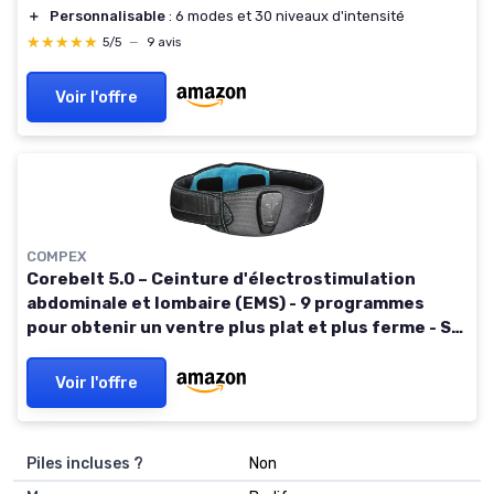
＋
Personnalisable
: 6 modes et 30 niveaux d'intensité
★★★★★
★★★★★
5/5
—
9 avis
Voir l'offre
COMPEX
Corebelt 5.0 – Ceinture d'électrostimulation
abdominale et lombaire (EMS) - 9 programmes
pour obtenir un ventre plus plat et plus ferme - S-
M
Voir l'offre
Piles incluses ?
‎Non