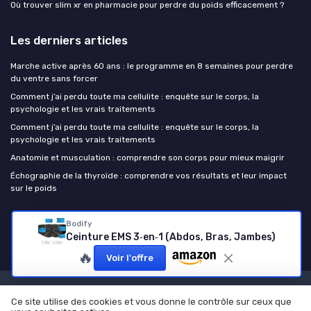
Où trouver slim xr en pharmacie pour perdre du poids efficacement ?
Les derniers articles
Marche active après 60 ans : le programme en 8 semaines pour perdre
du ventre sans forcer
Comment j’ai perdu toute ma cellulite : enquête sur le corps, la
psychologie et les vrais traitements
Comment j’ai perdu toute ma cellulite : enquête sur le corps, la
psychologie et les vrais traitements
Anatomie et musculation : comprendre son corps pour mieux maigrir
Échographie de la thyroïde : comprendre vos résultats et leur impact
sur le poids
Perdre du poids
Bodify
Ceinture EMS 3‑en‑1 (Abdos, Bras, Jambes)
🔥
Voir l'offre
Mentions légales
Politique de confidentialité
Ce site utilise des cookies et vous donne le contrôle sur ceux que