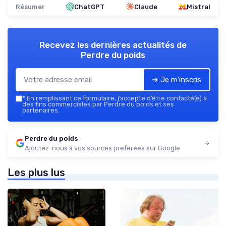
Résumer
ChatGPT
Claude
Mistral
Recevez les dernières actualités de
Perdre du poids
➔ Je m'inscris
*
En remplissant ce formulaire, j’accepte d’être contacté(e) à
des fins commerciales par Perdre du poids et ses
partenaires.
Perdre du poids
Ajoutez-nous à vos sources préférées sur Google
Les plus lus