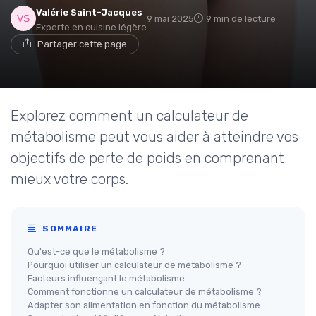
Valérie Saint-Jacques
9 mai 2025
9 min de lecture
Experte en cuisine légère
Partager cette page
Explorez comment un calculateur de
métabolisme peut vous aider à atteindre vos
objectifs de perte de poids en comprenant
mieux votre corps.
SOMMAIRE
Qu'est-ce que le métabolisme ?
Pourquoi utiliser un calculateur de métabolisme ?
Facteurs influençant le métabolisme
Comment fonctionne un calculateur de métabolisme ?
Adapter son alimentation en fonction du métabolisme