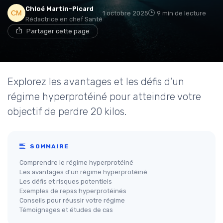
Chloé Martin-Picard
1 octobre 2025
9 min de lecture
Rédactrice en chef Santé
Partager cette page
Explorez les avantages et les défis d'un
régime hyperprotéiné pour atteindre votre
objectif de perdre 20 kilos.
SOMMAIRE
Comprendre le régime hyperprotéiné
Les avantages d'un régime hyperprotéiné
Les défis et risques potentiels
Exemples de repas hyperprotéinés
Conseils pour réussir votre régime
Témoignages et études de cas